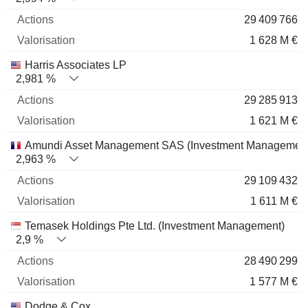
29 409 766
1 628 M €
Harris Associates LP
2,981 %
29 285 913
1 621 M €
Amundi Asset Management SAS (Investment Management
2,963 %
29 109 432
1 611 M €
Temasek Holdings Pte Ltd. (Investment Management)
2,9 %
28 490 299
1 577 M €
Dodge & Cox