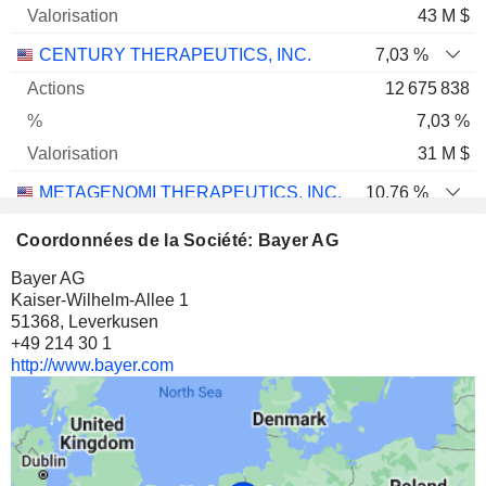
43 M $
CENTURY THERAPEUTICS, INC.
7,03 %
12 675 838
7,03 %
31 M $
METAGENOMI THERAPEUTICS, INC.
10,76 %
4 050 997
Coordonnées de la Société: Bayer AG
10,76 %
Bayer AG
5 M $
Kaiser-Wilhelm-Allee 1
51368, Leverkusen
BOUNDLESS BIO, INC.
7,19 %
+49 214 30 1
1 615 201
http://www.bayer.com
7,19 %
4 M $
BOUNDLESS BIO, INC.
9,02 %