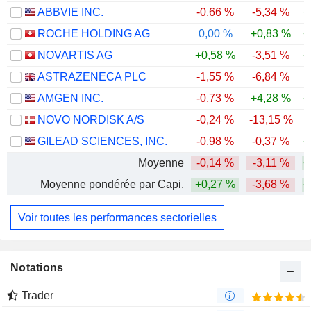
ABBVIE INC.
-0,66 %
-5,34 %
+
ROCHE HOLDING AG
0,00 %
+0,83 %
+
NOVARTIS AG
+0,58 %
-3,51 %
+
ASTRAZENECA PLC
-1,55 %
-6,84 %
AMGEN INC.
-0,73 %
+4,28 %
+
NOVO NORDISK A/S
-0,24 %
-13,15 %
GILEAD SCIENCES, INC.
-0,98 %
-0,37 %
+
Moyenne
-0,14 %
-3,11 %
+
Moyenne pondérée par Capi.
+0,27 %
-3,68 %
+
Voir toutes les performances sectorielles
Notations
Trader