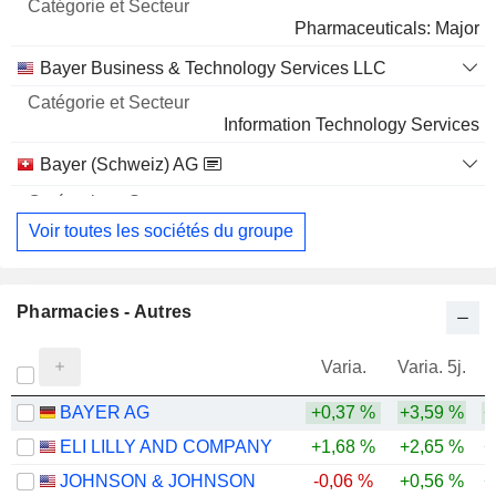
Pharmaceuticals: Major
Bayer Business & Technology Services LLC
Information Technology Services
Bayer (Schweiz) AG
Pharmaceuticals: Major
Voir toutes les sociétés du groupe
Pharmacies - Autres
Varia.
Varia. 5j.
BAYER AG
+0,37 %
+3,59 %
+
ELI LILLY AND COMPANY
+1,68 %
+2,65 %
+
JOHNSON & JOHNSON
-0,06 %
+0,56 %
+