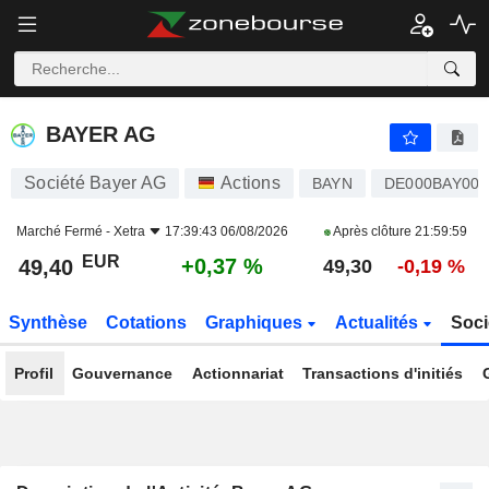
BAYER AG
49,40
€
+0,37 %
BAYER AG
Société Bayer AG
Actions
BAYN
DE000BAY001
Marché Fermé -
Xetra
17:39:43 06/08/2026
Après clôture
21:59:59
EUR
+0,37 %
49,40
49,30
-0,19 %
Synthèse
Cotations
Graphiques
Actualités
Soci
Profil
Gouvernance
Actionnariat
Transactions d'initiés