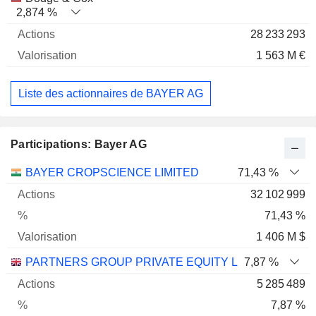
2,874 %
28 233 293
1 563 M €
Liste des actionnaires de BAYER AG
Participations: Bayer AG
Nom
Actions
%
Valorisation
BAYER CROPSCIENCE LIMITED
71,43 %
32 102 999
71,43 %
1 406 M $
PARTNERS GROUP PRIVATE EQUITY LIMITED
7,87 %
5 285 489
7,87 %