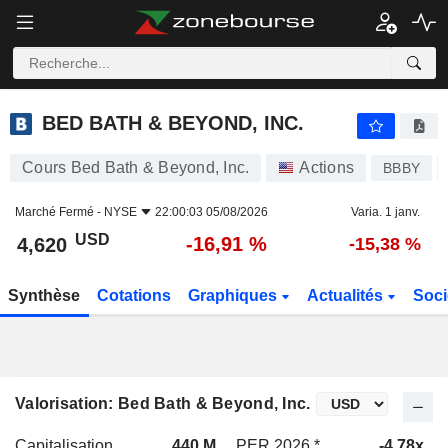
BED BATH & BEYOND, INC.
4,620
$
-16,91 %
BED BATH & BEYOND, INC.
Cours Bed Bath & Beyond, Inc.
Actions
BBBY
Marché Fermé -
NYSE
22:00:03 05/08/2026
Varia. 1 janv.
USD
-16,91 %
4,620
-15,38 %
Synthèse
Cotations
Graphiques
Actualités
Soci
Valorisation: Bed Bath & Beyond, Inc.
Capitalisation
440 M
PER 2026 *
-4,78x