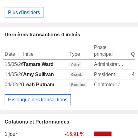
Plus d'insiders
Dernières transactions d'initiés
Poste
Date
Initié
Type
principal
Qua
15/05/26
Tamara Ward
Administrateur
Autre
14/05/26
Amy Sullivan
President
45
Gratuit
04/02/26
Leah Putnam
Controleur / auditeur
3
Exercice
Historique des transactions
Cotations et Performances
1 jour
-16,91 %