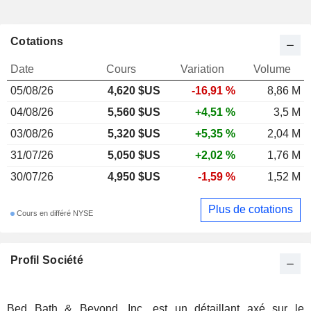
Cotations
Date
Cours
Variation
Volume
05/08/26
4,620 $US
-16,91 %
8,86 M
04/08/26
5,560 $US
+4,51 %
3,5 M
03/08/26
5,320 $US
+5,35 %
2,04 M
31/07/26
5,050 $US
+2,02 %
1,76 M
30/07/26
4,950 $US
-1,59 %
1,52 M
Plus de cotations
Cours en différé NYSE
Profil Société
Bed Bath & Beyond, Inc. est un détaillant axé sur le