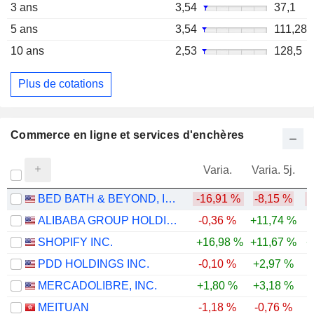
3 ans
3,54
37,1
5 ans
3,54
111,28
10 ans
2,53
128,5
Plus de cotations
Commerce en ligne et services d'enchères
Varia.
Varia. 5j.
BED BATH & BEYOND, INC.
-16,91 %
-8,15 %
-
ALIBABA GROUP HOLDING LIMITED
-0,36 %
+11,74 %
SHOPIFY INC.
+16,98 %
+11,67 %
+
PDD HOLDINGS INC.
-0,10 %
+2,97 %
-
MERCADOLIBRE, INC.
+1,80 %
+3,18 %
-
MEITUAN
-1,18 %
-0,76 %
-