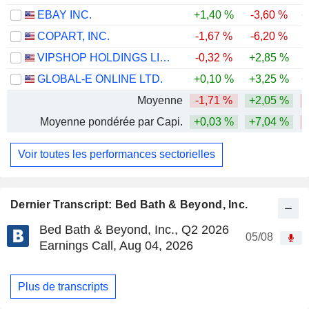
EBAY INC.
+1,40 %
-3,60 %
+
COPART, INC.
-1,67 %
-6,20 %
-
VIPSHOP HOLDINGS LIMITED
-0,32 %
+2,85 %
GLOBAL-E ONLINE LTD.
+0,10 %
+3,25 %
+
Moyenne
-1,71 %
+2,05 %
Moyenne pondérée par Capi.
+0,03 %
+7,04 %
Voir toutes les performances sectorielles
Dernier Transcript: Bed Bath & Beyond, Inc.
Bed Bath & Beyond, Inc., Q2 2026
05/08
Earnings Call, Aug 04, 2026
Plus de transcripts