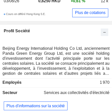
03/08/26
0,8250 HKD
+0,61 %
12 k
Plus de cotations
Cours en différé Hong Kong S.E.
Profil Société
Beijing Energy International Holding Co Ltd, anciennement
Panda Green Energy Group Ltd, est une société holding
d'investissement dont l'activité principale porte sur les
centrales solaires. La société se consacre principalement au
développement, à l'investissement, à l'exploitation et à la
gestion de centrales solaires et d'autres projets liés aux
énergies renouvelables. Ces projets comprennent des
Employés
1 970
investissements dans les énergies photovoltaïques,
éoliennes, hydroélectriques et d'autres énergies propres.
Secteur
Services aux collectivités d'électricité
Les projets de la société dans le domaine des énergies
nouvelles couvrent la Chine et certaines régions à l'étranger,
notamment la Mongolie intérieure, le Qinghai, le Ningxia, le
Plus d'informations sur la société
Shanxi, le Hubei, le Xinjiang, le Gansu, le Yunnan, le