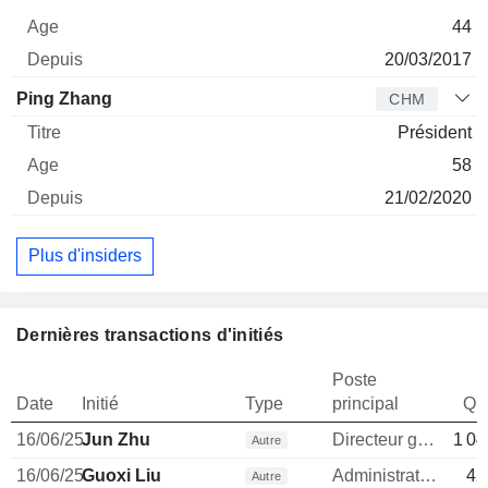
44
20/03/2017
Ping Zhang
CHM
Président
58
21/02/2020
Plus d'insiders
Dernières transactions d'initiés
Poste
Date
Initié
Type
principal
Qua
16/06/25
Jun Zhu
Directeur general
1 04
Autre
16/06/25
Guoxi Liu
Administrateur
42
Autre