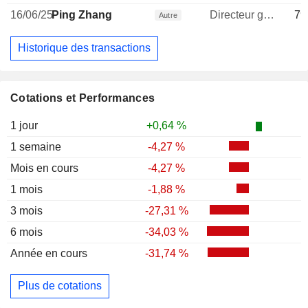
16/06/25
Ping Zhang
Directeur general
79
Autre
Historique des transactions
Cotations et Performances
1 jour
+0,64 %
1 semaine
-4,27 %
Mois en cours
-4,27 %
1 mois
-1,88 %
3 mois
-27,31 %
6 mois
-34,03 %
Année en cours
-31,74 %
Plus de cotations