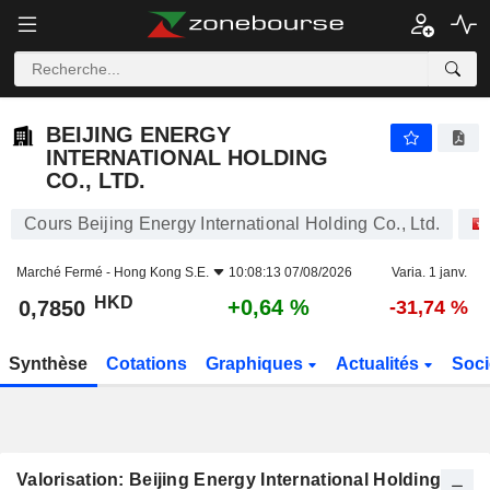
BEIJING ENERGY INTERNATIONAL HOLDING CO., LTD.
0,7850
$
+0,64 %
BEIJING ENERGY
INTERNATIONAL HOLDING
CO., LTD.
Cours Beijing Energy International Holding Co., Ltd.
Marché Fermé -
Hong Kong S.E.
10:08:13 07/08/2026
Varia. 1 janv.
HKD
+0,64 %
0,7850
-31,74 %
Synthèse
Cotations
Graphiques
Actualités
Soci
Valorisation: Beijing Energy International Holding