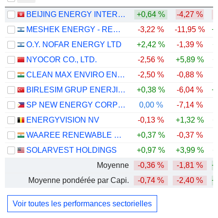
BEIJING ENERGY INTERNATIONAL HOLDING CO., LTD.
+0,64 %
-4,27 %
-
MESHEK ENERGY - RENEWABLE ENERGIES LTD.
-3,22 %
-11,95 %
+
O.Y. NOFAR ENERGY LTD
+2,42 %
-1,39 %
+
NYOCOR CO., LTD.
-2,56 %
+5,89 %
+
CLEAN MAX ENVIRO ENERGY SOLUTIONS LIMITED
-2,50 %
-0,88 %
BIRLESIM GRUP ENERJI YATIRIMLARI
+0,38 %
-6,04 %
+
SP NEW ENERGY CORPORATION
0,00 %
-7,14 %
-
ENERGYVISION NV
-0,13 %
+1,32 %
+
WAAREE RENEWABLE TECHNOLOGIES LIMITED
+0,37 %
-0,37 %
-
SOLARVEST HOLDINGS
+0,97 %
+3,99 %
+
Moyenne
-0,36 %
-1,81 %
+
Moyenne pondérée par Capi.
-0,74 %
-2,40 %
+
Voir toutes les performances sectorielles