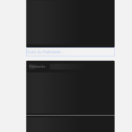
Suite du Palmarès
Palmarès