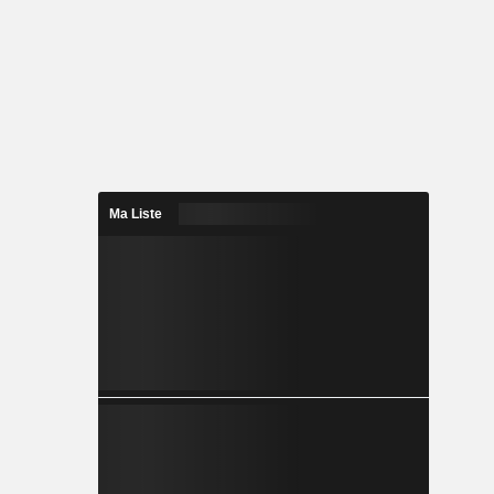
loppement,
ication de
destinés au
es grâce à
d'oxygène,
oxygène à
positifs de
ministration
Ma Liste