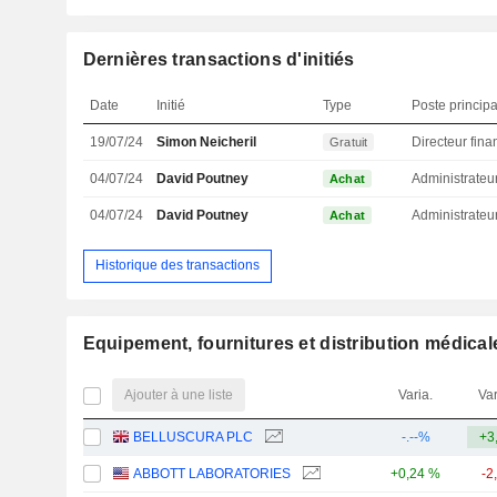
Dernières transactions d'initiés
Date
Initié
Type
Poste principa
19/07/24
Simon Neicheril
Gratuit
04/07/24
David Poutney
Administrateu
Achat
04/07/24
David Poutney
Administrateu
Achat
Historique des transactions
Equipement, fournitures et distribution médical
Ajouter à une liste
Varia.
Var
BELLUSCURA PLC
-.--%
+3
ABBOTT LABORATORIES
+0,24 %
-2