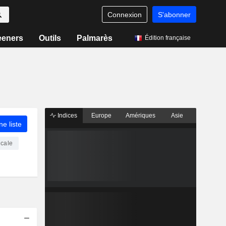
Connexion
S'abonner
eeners
Outils
Palmarès
Édition française
Indices
Europe
Amériques
Asie
ne liste
icale