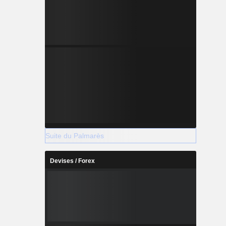
Suite du Palmarès
Devises / Forex