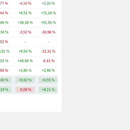
,77 %
-4,10 %
+2,32 %
110 Md
,44 %
+8,51 %
+71,16 %
61,72 Md
,86 %
+36,38 %
+52,45 %
54,98 Md
,34 %
-3,52 %
-36,98 %
47,02 Md
,52 %
-
-
32,16 Md
,01 %
+9,54 %
-31,31 %
31,19 Md
,02 %
+46,96 %
-6,41 %
24,7 Md
,90 %
+3,95 %
+2,96 %
22,68 Md
,40 %
+9,82 %
+6,55 %
63,05 Md
,19 %
-0,08 %
+8,21 %