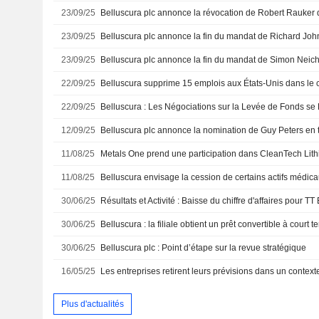
23/09/25
23/09/25
23/09/25
22/09/25
22/09/25
12/09/25
11/08/25
Metals One prend une participation dans CleanTech Lit
11/08/25
30/06/25
30/06/25
Belluscura : la filiale obtient un prêt convertible à court t
30/06/25
Belluscura plc : Point d’étape sur la revue stratégique
16/05/25
Plus d'actualités