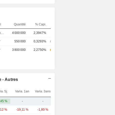
l
Quantité
% Capi.
Directeur financier
4 000 000
2,3947%
r
550 000
0,3293%
r
3 800 000
2,2750%
e - Autres
ia. 5j.
Varia. 1an
Varia. 3ans
Capi.($)
,45 %
-
-
4,02 M
,12 %
-19,11 %
-1,80 %
183 Md