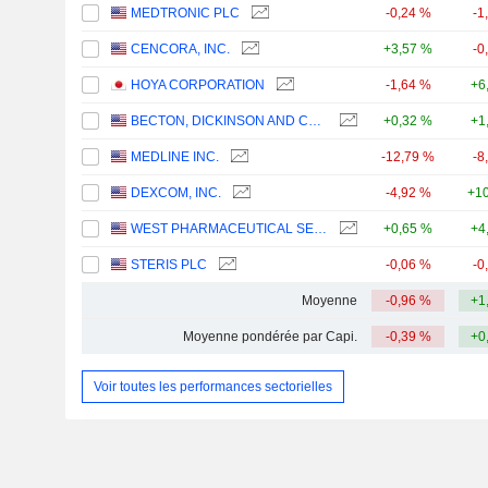
MEDTRONIC PLC
-0,24 %
-1
CENCORA, INC.
+3,57 %
-0
HOYA CORPORATION
-1,64 %
+6
BECTON, DICKINSON AND COMPANY
+0,32 %
+1
MEDLINE INC.
-12,79 %
-8
DEXCOM, INC.
-4,92 %
+10
WEST PHARMACEUTICAL SERVICES, INC.
+0,65 %
+4
STERIS PLC
-0,06 %
-0
Moyenne
-0,96 %
+1
Moyenne pondérée par Capi.
-0,39 %
+0
Voir toutes les performances sectorielles