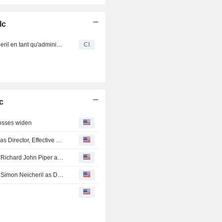
se concentre également sur le déve
l'octroi de licences et la fabr
lc
concentrateurs d'oxygène portables 
traitement des maladies pulmonair
Belluscura plc annonce la fin du mandat de Simon Neicheril en tant qu'administrateur, à compter du 2 mai 2025
CI
ses technologies de plateforme 
notamment des concentrateurs d'
usage récréatif et industriel, des dis
soins des plaies, des dispositifs d'ad
de médicaments, etc.
c
losses widen
Belluscura plc Announces Termination of Robert Rauker as Director, Effective September 22, 2025
Belluscura plc Announces Termination of Appointment of Richard John Piper as Director, Effective September 22, 2025
Belluscura plc Announces Termination of Appointment of Simon Neicheril as Director, Effective May 2, 2025
s