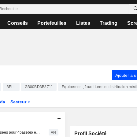
Conseils
Portefeuilles
Listes
Trading
Scr
Ajouter à u
BELL
GB00BD3B8Z11
Equipement, fournitures et distribution méd
da
Secteur
Résultats : Baisse du bénéfice pour Next 15 ; pertes creusées pour 4basebio et Mollyroe
AN
Profil Société