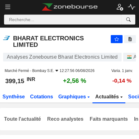
BHARAT ELECTRONICS LIMITED
399,15
₹
+2,56 %
BHARAT ELECTRONICS
LIMITED
Analyses Zonebourse Bharat Electronics Limited
Ac
Marché Fermé -
Bombay S.E.
12:27:56 06/08/2026
Varia. 1 janv.
INR
+2,56 %
399,15
-0,14 %
Synthèse
Cotations
Graphiques
Actualités
Soci
Toute l'actualité
Reco analystes
Faits marquants
In