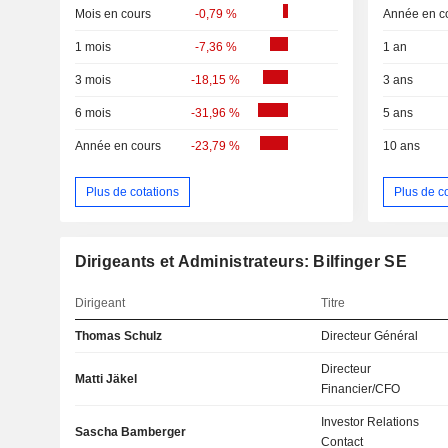
Mois en cours
-0,79 %
Année en c
1 mois
-7,36 %
1 an
3 mois
-18,15 %
3 ans
6 mois
-31,96 %
5 ans
Année en cours
-23,79 %
10 ans
Plus de cotations
Plus de c
Dirigeants et Administrateurs: Bilfinger SE
Dirigeant
Titre
Thomas Schulz
Directeur Général
Directeur
Matti Jäkel
Financier/CFO
Investor Relations
Sascha Bamberger
Contact