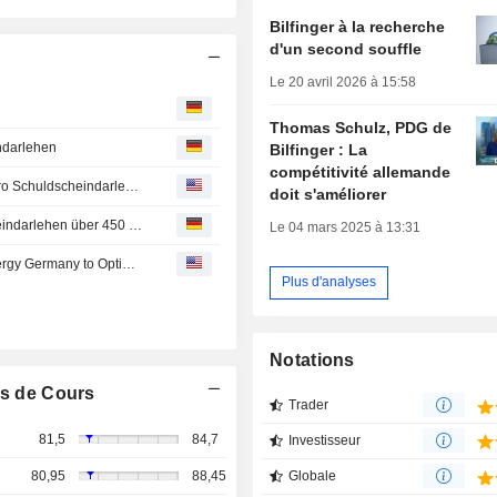
Bilfinger à la recherche
d'un second souffle
Le 20 avril 2026 à 15:58
Thomas Schulz, PDG de
ndarlehen
Bilfinger : La
compétitivité allemande
Strong Investor Demand: Bilfinger Places 450 Million Euro Schuldscheindarlehen
doit s'améliorer
Hohe Investorennachfrage: Bilfinger platziert Schuldscheindarlehen über 450 Millionen Euro
Le 04 mars 2025 à 13:31
Bilfinger : Signs Framework Agreement with Harbour Energy Germany to Optimize Oil & Gas Production
Plus d'analyses
Notations
s de Cours
Trader
81,5
84,7
Investisseur
Globale
80,95
88,45