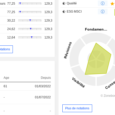
Qualité
ours
77,25
129,3
ESG MSCI
77,25
129,3
30,22
129,3
24,62
129,3
12,64
129,3
otations
Age
Depuis
61
01/03/2022
-
01/07/2022
Plus de notations
-
-