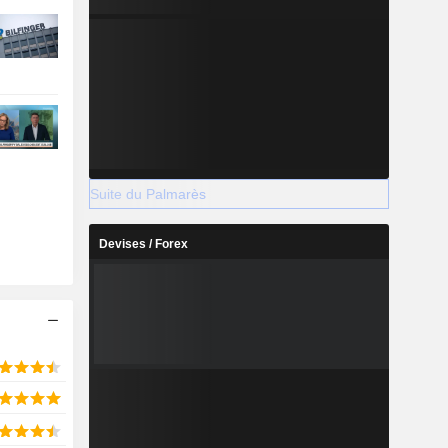
Suite du Palmarès
Devises / Forex