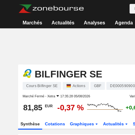
Marchés
Actualités
Analyses
Agenda
BILFINGER SE
Cours Bilfinger SE
Actions
GBF
DE000590900
Marché Fermé -
Xetra
17:35:28 05/08/2026
Vari
81,85
-0,37 %
EUR
+0,
Synthèse
Cotations
Graphiques
Actualités