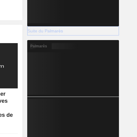
Suite du Palmarès
Palmarès
ger
ves
es de