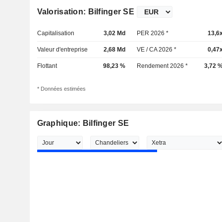
Valorisation: Bilfinger SE
Capitalisation
3,02 Md
PER 2026 *
13,6
Valeur d'entreprise
2,68 Md
VE / CA 2026 *
0,47
Flottant
98,23 %
Rendement 2026 *
3,72 
* Données estimées
Graphique: Bilfinger SE