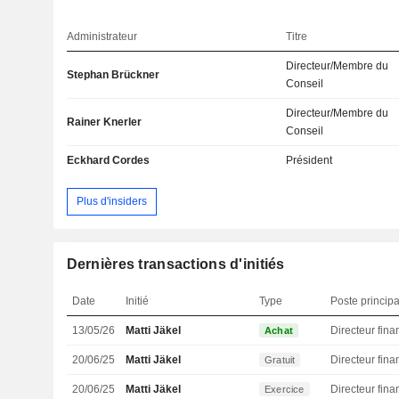
Administrateur
Titre
Directeur/Membre du
Stephan Brückner
Conseil
Directeur/Membre du
Rainer Knerler
Conseil
Eckhard Cordes
Président
Plus d'insiders
Dernières transactions d'initiés
Date
Initié
Type
Poste principa
13/05/26
Matti Jäkel
Achat
20/06/25
Matti Jäkel
Gratuit
20/06/25
Matti Jäkel
Exercice