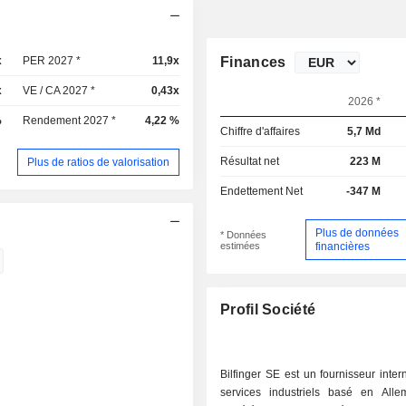
x
PER 2027 *
11,9x
Finances
x
VE / CA 2027 *
0,43x
2026 *
%
Rendement 2027 *
4,22 %
Chiffre d'affaires
5,7 Md
Résultat net
223 M
Plus de ratios de valorisation
Endettement Net
-347 M
Plus de données
* Données
estimées
financières
Profil Société
Bilfinger SE est un fournisseur inter
services industriels basé en All