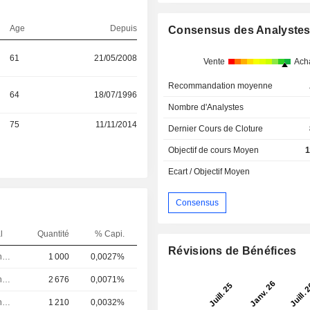
Age
Depuis
Consensus des Analyste
61
21/05/2008
Vente
Ach
Recommandation moyenne
64
18/07/1996
Nombre d'Analystes
75
11/11/2014
Dernier Cours de Cloture
Objectif de cours Moyen
1
Ecart / Objectif Moyen
Consensus
l
Quantité
% Capi.
Révisions de Bénéfices
Directeur financier
1 000
0,0027%
Directeur financier
2 676
0,0071%
Directeur financier
1 210
0,0032%