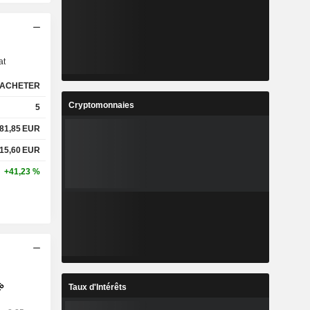
s
at
ACHETER
Cryptomonnaies
5
81,85
EUR
15,60
EUR
+41,23 %
Taux d'Intérêts