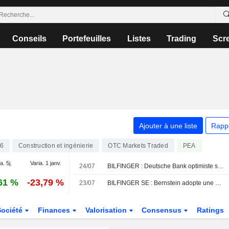
Conseils
Portefeuilles
Listes
Trading
Scr
Ajouter à une liste
Rapp
6
Construction et ingénierie
PEA
OTC Markets Traded
a. 5j.
Varia. 1 janv.
24/07
BILFINGER : Deutsche Bank optimiste sur le dossier
61 %
-23,79 %
23/07
BILFINGER SE : Bernstein adopte une opinion positive
Société
Finances
Valorisation
Consensus
Ratings