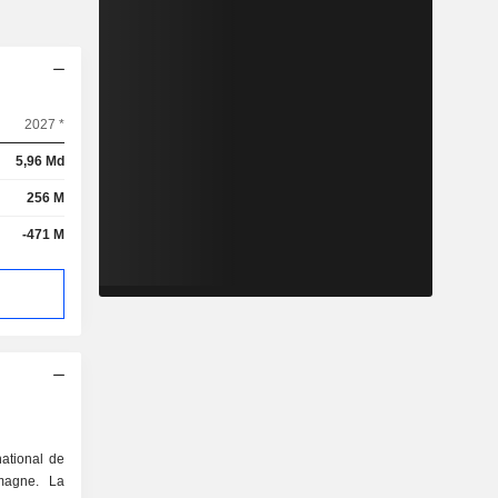
2027 *
5,96 Md
256 M
-471 M
national de
emagne. La