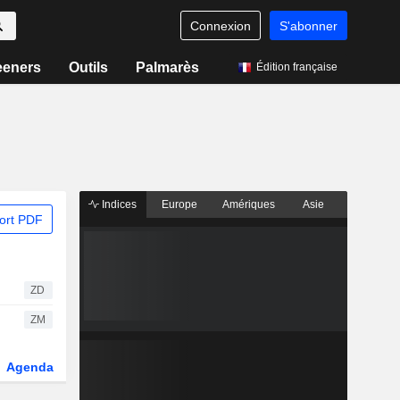
Connexion
S'abonner
eeners
Outils
Palmarès
Édition française
Indices
Europe
Amériques
Asie
ort PDF
ZD
ZM
Agenda
Secteur
Dérivés
Fonds et ETFs