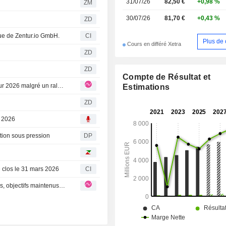
31/07/26
82,50 €
+0,98 %
ZM
chaudières et les systèmes de tu
30/07/26
81,70 €
+0,43 %
haute pression.
ZD
ue de Zentur.io GmbH.
CI
Plus de 
Cours en différé Xetra
ZD
ZD
Compte de Résultat et
BILFINGER : T1 : Bilfinger maintient ses perspectives pour 2026 malgré un ralentissement des prises de commandes
Estimations
ZD
, 2026
ction sous pression
DP
re clos le 31 mars 2026
CI
BILFINGER : résultats légèrement supérieurs aux attentes, objectifs maintenus malgré le tassement des commandes