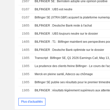
23/07
BILFINGER SE : Bernstein adopte une opinion positive
01/07
BILFINGER : UBS est neutre
01/07
Bilfinger SE (XTRA:GBF) acquiert la plateforme numeriq
18/05
BILFINGER : Deutsche Bank reste à l'achat
15/05
BILFINGER : UBS toujours neutre sur le dossier
14/05
14/05
BILFINGER : Deutsche Bank optimiste sur le dossier
13/05
Transcript : Bilfinger SE, Q1 2026 Earnings Call, May 13
13/05
La prudence des clients freine Bilfinger - Le cours de l'a
13/05
Merck en pleine santé, Adecco au chômage
13/05
Bilfinger SE publie ses résultats pour le premier trimest
13/05
Plus d'actualités