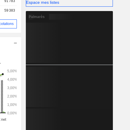
91 783
Espace mes listes
yauterie à
59 383
Palmarès
cotations