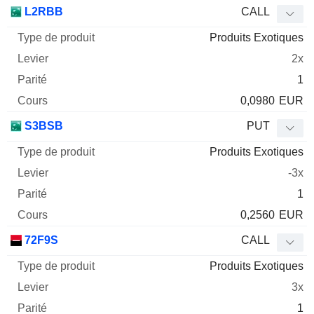
Type
L2RBB
CALL
de
Produits Exotiques
Mnemo
Type
produit
Levier
Parité
Cours
2x
1
0,0980
EUR
S3BSB
PUT
Produits Exotiques
-3x
1
0,2560
EUR
72F9S
CALL
Produits Exotiques
3x
1