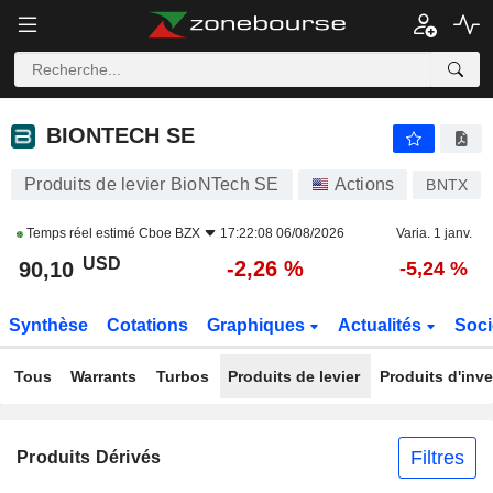
BIONTECH SE
90,10
$
-2,26 %
BIONTECH SE
Produits de levier BioNTech SE
Actions
BNTX
Temps réel estimé
Cboe BZX
17:22:08 06/08/2026
Varia. 1 janv.
USD
-2,26 %
90,10
-5,24 %
Synthèse
Cotations
Graphiques
Actualités
Soci
Tous
Warrants
Turbos
Produits de levier
Produits d'inv
Filtres
Produits Dérivés