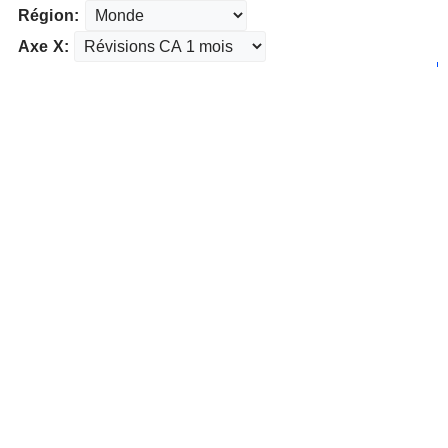
Région:
Axe X: