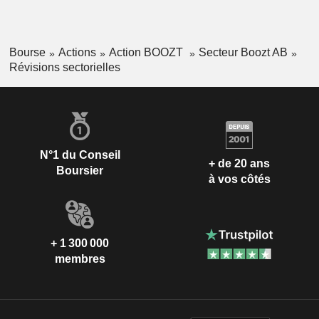
Bourse
Actions
Action BOOZT
Secteur Boozt AB
Révisions sectorielles
N°1 du Conseil
+ de 20 ans
Boursier
à vos côtés
+ 1 300 000
membres