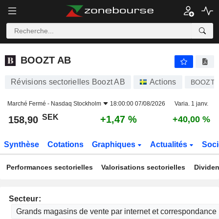
BOOZT AB
158,90
kr
+1,47 %
BOOZT AB
Révisions sectorielles Boozt AB
Actions
BOOZT
Marché Fermé -
Nasdaq Stockholm
18:00:00 07/08/2026
Varia. 1 janv.
SEK
+1,47 %
158,90
+40,00 %
Synthèse
Cotations
Graphiques
Actualités
Soci
Performances sectorielles
Valorisations sectorielles
Dividen
Secteur: