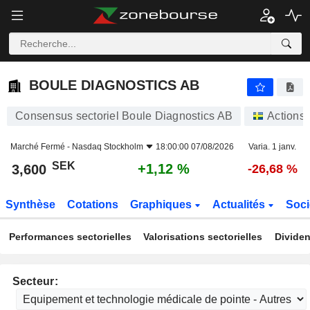
BOULE DIAGNOSTICS AB
3,600
kr
+1,12 %
BOULE DIAGNOSTICS AB
Consensus sectoriel Boule Diagnostics AB
Actions
Marché Fermé -
Nasdaq Stockholm
18:00:00 07/08/2026
Varia. 1 janv.
SEK
+1,12 %
3,600
-26,68 %
Synthèse
Cotations
Graphiques
Actualités
Soci
Performances sectorielles
Valorisations sectorielles
Dividen
Secteur: