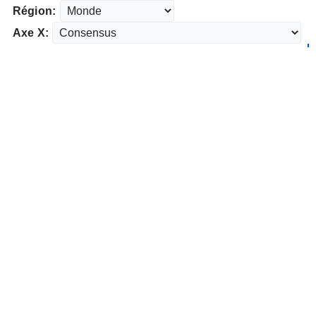
Région:
Axe X: