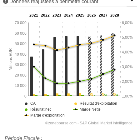
Données réajustées à périmètre courant
Période Fiscale :