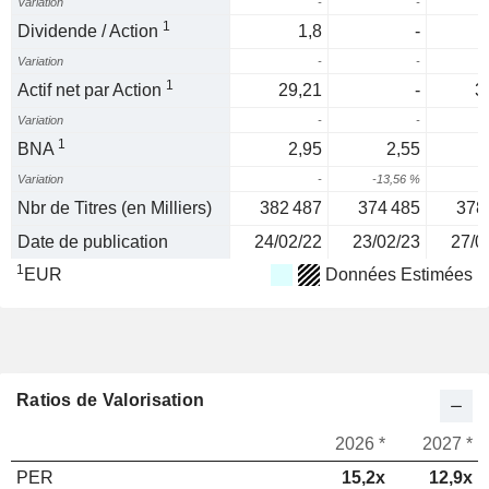
Variation
-
-
1
Dividende / Action
1,8
-
Variation
-
-
1
Actif net par Action
29,21
-
3
Variation
-
-
1
BNA
2,95
2,55
Variation
-
-13,56 %
8
Nbr de Titres (en Milliers)
382 487
374 485
378
Date de publication
24/02/22
23/02/23
27/0
1
EUR
Données Estimées
Ratios de Valorisation
2026 *
2027 *
PER
15,2x
12,9x