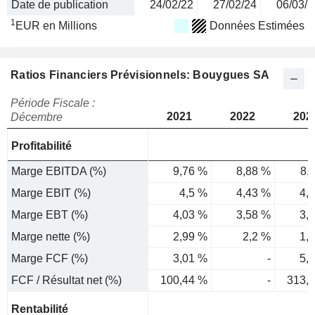
Date de publication
24/02/22
27/02/24
06/03/2
1
EUR en Millions
Données Estimées
Ratios Financiers Prévisionnels: Bouygues SA
Période Fiscale :
2021
2022
202
Décembre
Profitabilité
Marge EBITDA (%)
9,76 %
8,88 %
8,
Marge EBIT (%)
4,5 %
4,43 %
4,
Marge EBT (%)
4,03 %
3,58 %
3,
Marge nette (%)
2,99 %
2,2 %
1,
Marge FCF (%)
3,01 %
-
5,
FCF / Résultat net (%)
100,44 %
-
313,
Rentabilité