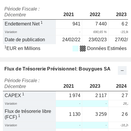
Période Fiscale :
2021
2022
2023
Décembre
1
Endettement Net
941
7 440
6 25
Variation
-
690,65 %
-15,98
Date de publication
24/02/22
23/02/23
27/02/2
1
EUR en Millions
Données Estimées
Flux de Trésorerie Prévisionnel: Bouygues SA
Période Fiscale :
2021
2023
2024
Décembre
1
CAPEX
1 974
2 117
2 71
Variation
-
-
28,2
Flux de trésorerie libre
1 130
3 259
2 66
1
(FCF)
Variation
-
-
-18,26