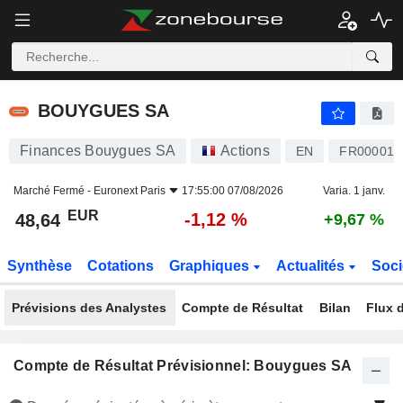
BOUYGUES SA
48,64
€
-1,12 %
BOUYGUES SA
Finances Bouygues SA
Actions
EN
FR000012
Marché Fermé -
Euronext Paris
17:55:00 07/08/2026
Varia. 1 janv.
EUR
-1,12 %
48,64
+9,67 %
Synthèse
Cotations
Graphiques
Actualités
Soci
Prévisions des Analystes
Compte de Résultat
Bilan
Flux d
Compte de Résultat Prévisionnel: Bouygues SA