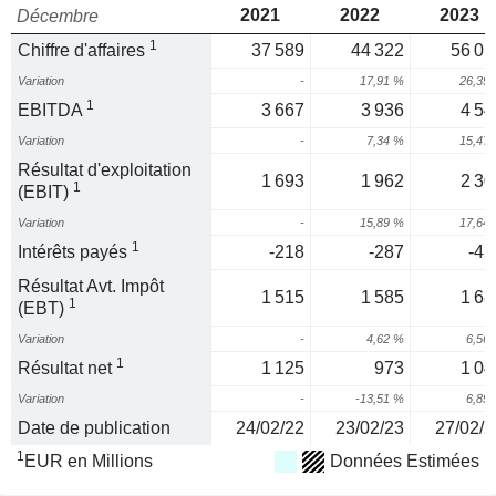
2021
2022
2023
Décembre
1
Chiffre d'affaires
37 589
44 322
56 01
Variation
-
17,91 %
26,39
1
EBITDA
3 667
3 936
4 54
Variation
-
7,34 %
15,47
Résultat d'exploitation
1 693
1 962
2 30
1
(EBIT)
Variation
-
15,89 %
17,64
1
Intérêts payés
-218
-287
-42
Résultat Avt. Impôt
1 515
1 585
1 68
1
(EBT)
Variation
-
4,62 %
6,56
1
Résultat net
1 125
973
1 04
Variation
-
-13,51 %
6,89
Date de publication
24/02/22
23/02/23
27/02/2
1
EUR en Millions
Données Estimées