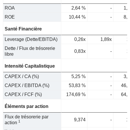
ROA
2,64 %
-
1,
ROE
10,44 %
-
8,
Santé Financière
Leverage (Dette/EBITDA)
0,26x
1,89x
1
Dette / Flux de trésorerie
0,83x
-
1
libre
Intensité Capitalistique
CAPEX / CA (%)
5,25 %
-
3,
CAPEX / EBITDA (%)
53,83 %
-
46,
CAPEX / FCF (%)
174,69 %
-
64,
Éléments par action
Flux de trésorerie par
9,374
-
1
1
action