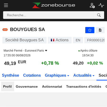
BOUYGUES SA
49,19
€
+0,78 %
BOUYGUES SA
Société Bouygues SA
Actions
EN
FR0000120
Marché Fermé -
Euronext Paris
Après clôture
17:55:00 06/08/2026
19:54:30
EUR
+0,78 %
49,19
49,20
+0,02 %
Synthèse
Cotations
Graphiques
Actualités
Soci
Profil
Gouvernance
Actionnariat
Transactions d'initiés