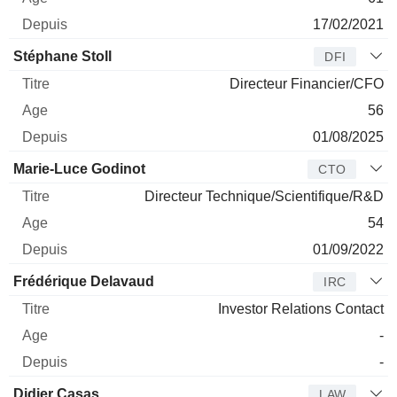
17/02/2021
Stéphane Stoll
DFI
Directeur Financier/CFO
56
01/08/2025
Marie-Luce Godinot
CTO
Directeur Technique/Scientifique/R&D
54
01/09/2022
Frédérique Delavaud
IRC
Investor Relations Contact
-
-
Didier Casas
LAW