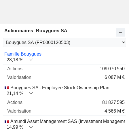
Actionnaires: Bouygues SA
Nom
Actions
%
Valorisation
Famille Bouygues
28,18 %
109 070 550
6 087 M €
Bouygues SA - Employee Stock Ownership Plan
21,14 %
81 827 595
4 566 M €
Amundi Asset Management SAS (Investment Management
14,99 %