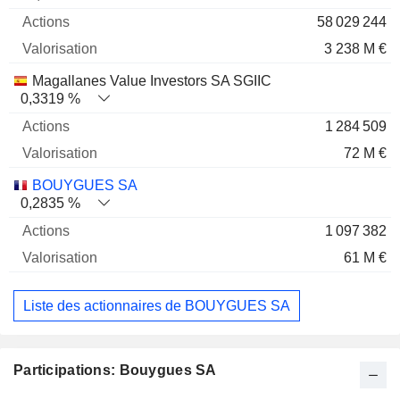
58 029 244
3 238 M €
Magallanes Value Investors SA SGIIC
0,3319 %
1 284 509
72 M €
BOUYGUES SA
0,2835 %
1 097 382
61 M €
Liste des actionnaires de BOUYGUES SA
Participations: Bouygues SA