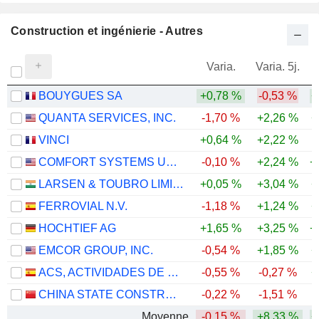
Construction et ingénierie - Autres
Varia.
Varia. 5j.
BOUYGUES SA
+0,78 %
-0,53 %
+
QUANTA SERVICES, INC.
-1,70 %
+2,26 %
+
VINCI
+0,64 %
+2,22 %
COMFORT SYSTEMS USA, INC.
-0,10 %
+2,24 %
+
LARSEN & TOUBRO LIMITED
+0,05 %
+3,04 %
+
FERROVIAL N.V.
-1,18 %
+1,24 %
+
HOCHTIEF AG
+1,65 %
+3,25 %
+
EMCOR GROUP, INC.
-0,54 %
+1,85 %
+
ACS, ACTIVIDADES DE CONSTRUCCIÓN Y SERVICIOS, S.A.
-0,55 %
-0,27 %
+
CHINA STATE CONSTRUCTION ENGINEERING CORPORATION LIMITED
-0,22 %
-1,51 %
-
Moyenne
-0,15 %
+8,33 %
+