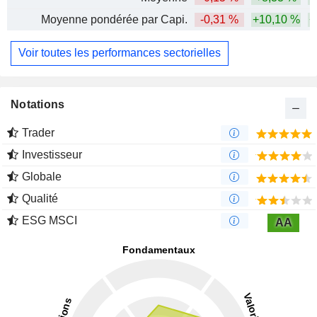
Moyenne pondérée par Capi.
-0,31 %
+10,10 %
+
Voir toutes les performances sectorielles
Notations
Trader
Investisseur
Globale
Qualité
ESG MSCI
AA