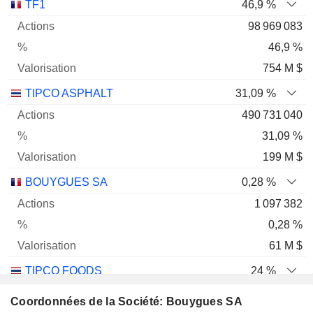
Nom
Actions
%
Valorisation
TF1
46,9 %
98 969 083
46,9 %
754 M $
TIPCO ASPHALT
31,09 %
490 731 040
31,09 %
199 M $
BOUYGUES SA
0,28 %
1 097 382
0,28 %
61 M $
TIPCO FOODS
24 %
115 819 113
Coordonnées de la Société: Bouygues SA