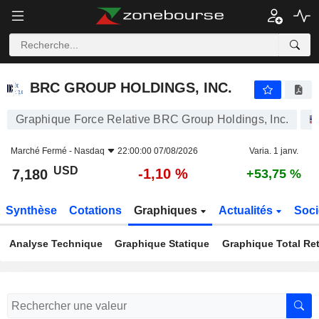
BRC GROUP HOLDINGS, INC.
7,180
$
-1,10 %
BRC GROUP HOLDINGS, INC.
Graphique Force Relative BRC Group Holdings, Inc.
Marché Fermé -
Nasdaq
22:00:00 07/08/2026
Varia. 1 janv.
USD
-1,10 %
7,180
+53,75 %
Synthèse
Cotations
Graphiques
Actualités
Soci
Analyse Technique
Graphique Statique
Graphique Total Re