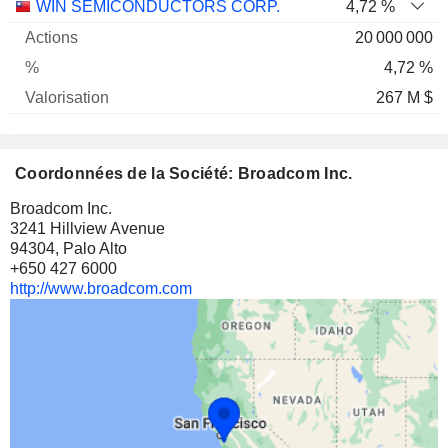
Nom
Actions
%
Valorisation
WIN SEMICONDUCTORS CORP.
4,72 %
20 000 000
4,72 %
267 M $
Coordonnées de la Société: Broadcom Inc.
Broadcom Inc.
3241 Hillview Avenue
94304, Palo Alto
+650 427 6000
http://www.broadcom.com