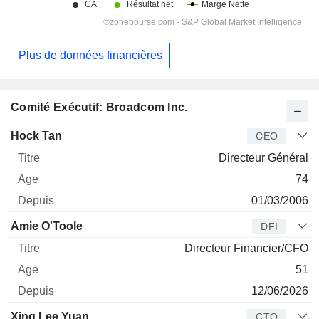
Plus de données financières
Comité Exécutif: Broadcom Inc.
Dirigeant
Titre
Age
Depuis
Hock Tan
CEO
Directeur Général
74
01/03/2006
Amie O'Toole
DFI
Directeur Financier/CFO
51
12/06/2026
Xing Lee Yuan
CTO