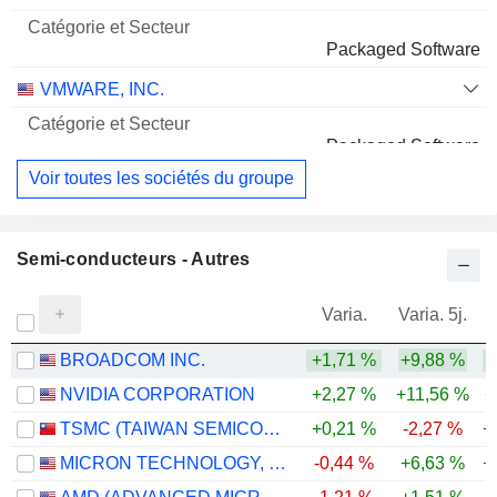
Packaged Software
VMWARE, INC.
Packaged Software
Voir toutes les sociétés du groupe
Semi-conducteurs - Autres
Varia.
Varia. 5j.
BROADCOM INC.
+1,71 %
+9,88 %
+
NVIDIA CORPORATION
+2,27 %
+11,56 %
+
TSMC (TAIWAN SEMICONDUCTOR MANUFACTURING COMPANY)
+0,21 %
-2,27 %
+
MICRON TECHNOLOGY, INC.
-0,44 %
+6,63 %
+