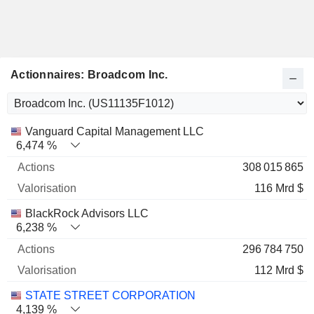
Actionnaires: Broadcom Inc.
Nom
Actions
%
Valorisation
Vanguard Capital Management LLC
6,474 %
308 015 865
116 Mrd $
BlackRock Advisors LLC
6,238 %
296 784 750
112 Mrd $
STATE STREET CORPORATION
4,139 %