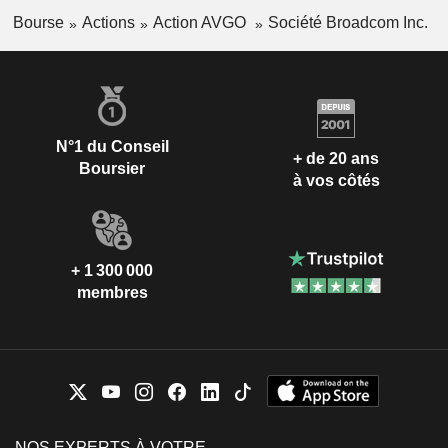
Bourse
Actions
Action AVGO
Société Broadcom Inc.
N°1 du Conseil
+ de 20 ans
Boursier
à vos côtés
+ 1 300 000
membres
NOS EXPERTS À VOTRE