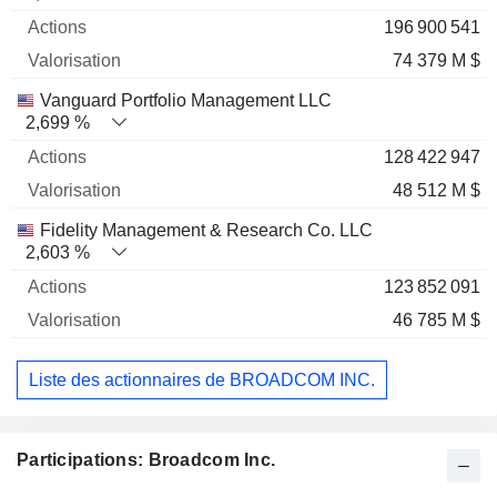
196 900 541
74 379 M $
Vanguard Portfolio Management LLC
2,699 %
128 422 947
48 512 M $
Fidelity Management & Research Co. LLC
2,603 %
123 852 091
46 785 M $
Liste des actionnaires de BROADCOM INC.
Participations: Broadcom Inc.