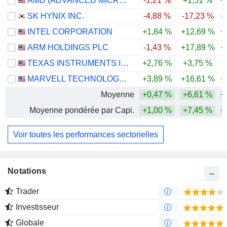
AMD (ADVANCED MICRO DEVICES)
-1,21 %
+1,51 %
+
SK HYNIX INC.
-4,88 %
-17,23 %
+
INTEL CORPORATION
+1,84 %
+12,69 %
+
ARM HOLDINGS PLC
-1,43 %
+17,89 %
+
TEXAS INSTRUMENTS INCORPORATED
+2,76 %
+3,75 %
+
MARVELL TECHNOLOGY GROUP LTD
+3,89 %
+16,61 %
+
Moyenne
+0,47 %
+6,61 %
+
Moyenne pondérée par Capi.
+1,00 %
+7,45 %
+
Voir toutes les performances sectorielles
Notations
Trader
Investisseur
Globale