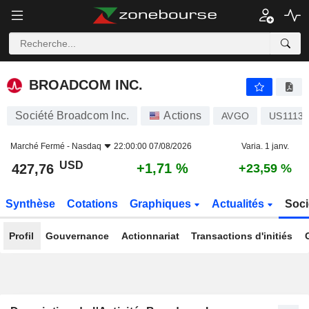
BROADCOM INC.
427,76
$
+1,71 %
BROADCOM INC.
Société Broadcom Inc.
Actions
AVGO
US1113
Marché Fermé -
Nasdaq
22:00:00 07/08/2026
Varia. 1 janv.
USD
+1,71 %
427,76
+23,59 %
Synthèse
Cotations
Graphiques
Actualités
Soci
Profil
Gouvernance
Actionnariat
Transactions d'initiés