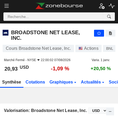
BROADSTONE NET LEASE, INC.
20,93
$
-1,09 %
BROADSTONE NET LEASE,
INC.
Cours Broadstone Net Lease, Inc.
Actions
BNL
Marché Fermé -
NYSE
22:00:02 07/08/2026
Varia. 1 janv.
USD
-1,09 %
20,93
+20,50 %
Synthèse
Cotations
Graphiques
Actualités
Soci
Valorisation: Broadstone Net Lease, Inc.