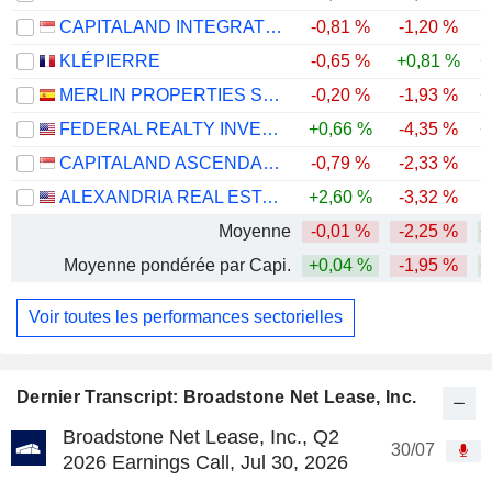
CAPITALAND INTEGRATED COMMERCIAL TRUST
-0,81 %
-1,20 %
KLÉPIERRE
-0,65 %
+0,81 %
+
MERLIN PROPERTIES SOCIMI, S.A.
-0,20 %
-1,93 %
+
FEDERAL REALTY INVESTMENT TRUST
+0,66 %
-4,35 %
+
CAPITALAND ASCENDAS REIT
-0,79 %
-2,33 %
ALEXANDRIA REAL ESTATE EQUITIES, INC.
+2,60 %
-3,32 %
-
Moyenne
-0,01 %
-2,25 %
+
Moyenne pondérée par Capi.
+0,04 %
-1,95 %
+
Voir toutes les performances sectorielles
Dernier Transcript: Broadstone Net Lease, Inc.
Broadstone Net Lease, Inc., Q2
30/07
2026 Earnings Call, Jul 30, 2026