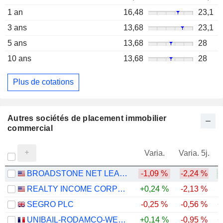
1 an
16,48
23,1
3 ans
13,68
23,1
5 ans
13,68
28
10 ans
13,68
28
Plus de cotations
Autres sociétés de placement immobilier
commercial
Varia.
Varia. 5j.
BROADSTONE NET LEASE, INC.
-1,09 %
-2,24 %
+
REALTY INCOME CORPORATION
+0,24 %
-2,13 %
SEGRO PLC
-0,25 %
-0,56 %
+
UNIBAIL-RODAMCO-WESTFIELD SE
+0,14 %
-0,95 %
+