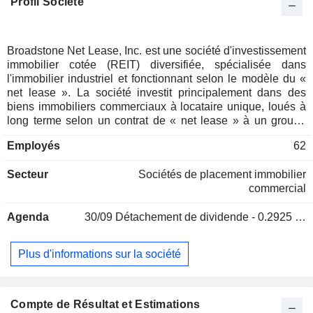
Profil Société
Broadstone Net Lease, Inc. est une société d'investissement
immobilier cotée (REIT) diversifiée, spécialisée dans
l'immobilier industriel et fonctionnant selon le modèle du «
net lease ». La société investit principalement dans des
biens immobiliers commerciaux à locataire unique, loués à
long terme selon un contrat de « net lease » à un groupe
diversifié de locataires. Son portefeuille est principalement
Employés
62
réparti entre les types de biens immobiliers industriels et
commerciaux. Dans la catégorie des biens immobiliers
Secteur
Sociétés de placement immobilier
industriels, elle inclut les secteurs de la fabrication, de la
commercial
distribution et de l'entreposage, de la transformation
alimentaire, des espaces modulables et de la recherche et
Agenda
30/09
Détachement de dividende - 0.2925 USD
développement, de l'entreposage frigorifique et des
services. Dans le secteur de la vente au détail, elle couvre
les marchandises générales, la restauration décontractée, la
Plus d'informations sur la société
restauration rapide, l'automobile, les services aux animaux,
l'ameublement, les services de santé et l'éducation. Dans la
catégorie « Autres », elle inclut les bureaux et les
établissements cliniques/chirurgicaux. Le portefeuille de la
Compte de Résultat et Estimations