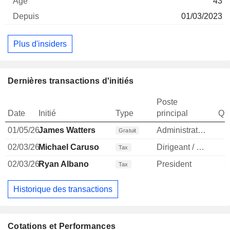
43
01/03/2023
Plus d'insiders
Dernières transactions d'initiés
Poste
Date
Initié
Type
principal
Qua
01/05/26
James Watters
Administrateur
Gratuit
02/03/26
Michael Caruso
Dirigeant / cadre principal
1
Tax
02/03/26
Ryan Albano
President
5
Tax
Historique des transactions
Cotations et Performances