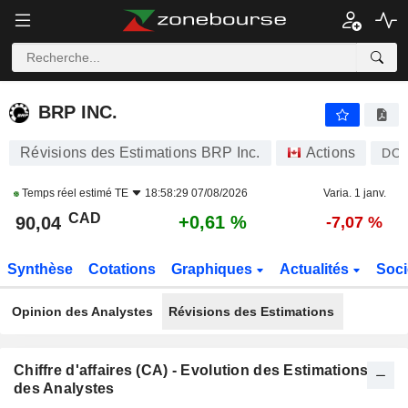
BRP INC.
90,04
$
+0,61 %
BRP INC.
Révisions des Estimations BRP Inc.
Actions
DO
Temps réel estimé
TE
18:58:29 07/08/2026
Varia. 1 janv.
CAD
+0,61 %
90,04
-7,07 %
Synthèse
Cotations
Graphiques
Actualités
Soci
Opinion des Analystes
Révisions des Estimations
Chiffre d'affaires (CA) - Evolution des Estimations
des Analystes