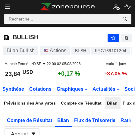
BULLISH
23,84
$
+0,17 %
BULLISH
Bilan Bullish
Actions
BLSH
KYG169101204
Marché Fermé -
NYSE
22:00:02 05/08/2026
Varia. 1 janv.
USD
+0,17 %
23,84
-37,05 %
Synthèse
Cotations
Graphiques
Actualités
Soci
Prévisions des Analystes
Compte de Résultat
Bilan
Flux d
Compte de Résultat
Bilan
Flux de Trésorerie
Ratios
Annuel