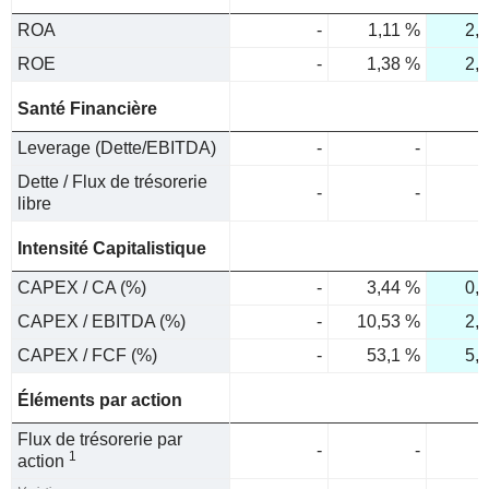
ROA
-
1,11 %
2,
ROE
-
1,38 %
2,
Santé Financière
Leverage (Dette/EBITDA)
-
-
Dette / Flux de trésorerie
-
-
libre
Intensité Capitalistique
CAPEX / CA (%)
-
3,44 %
0,
CAPEX / EBITDA (%)
-
10,53 %
2,
CAPEX / FCF (%)
-
53,1 %
5,
Éléments par action
Flux de trésorerie par
-
-
1
action