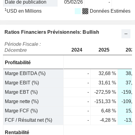
Date de publication
05/02/26
-
1
USD en Millions
Données Estimées
Ratios Financiers Prévisionnels: Bullish
Période Fiscale :
2024
2025
202
Décembre
Profitabilité
Marge EBITDA (%)
-
32,68 %
38,
Marge EBIT (%)
-
31,61 %
37,
Marge EBT (%)
-
-272,59 %
-159,
Marge nette (%)
-
-151,33 %
-109,
Marge FCF (%)
-
6,48 %
15,
FCF / Résultat net (%)
-
-4,28 %
-13,
Rentabilité