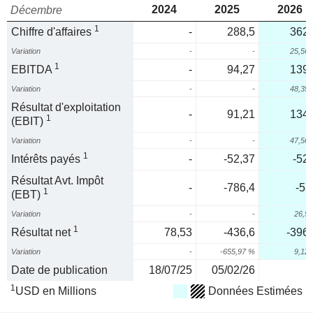
2024
2025
2026
Décembre
1
Chiffre d'affaires
-
288,5
362,
Variation
-
-
25,56
1
EBITDA
-
94,27
139,
Variation
-
-
48,39
Résultat d'exploitation
-
91,21
134,
1
(EBIT)
Variation
-
-
47,56
1
Intérêts payés
-
-52,37
-52,
Résultat Avt. Impôt
-
-786,4
-57
1
(EBT)
Variation
-
-
26,5
1
Résultat net
78,53
-436,6
-396,
Variation
-
-655,97 %
9,12
Date de publication
18/07/25
05/02/26
1
USD en Millions
Données Estimées