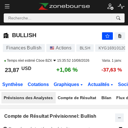
BULLISH
23,87
$
+1,06 %
BULLISH
Finances Bullish
Actions
BLSH
KYG16910120
Temps réel estimé
Cboe BZX
15:35:52 10/08/2026
Varia. 1 janv.
USD
+1,06 %
23,87
-37,63 %
Synthèse
Cotations
Graphiques
Actualités
Soci
Prévisions des Analystes
Compte de Résultat
Bilan
Flux d
Compte de Résultat Prévisionnel: Bullish