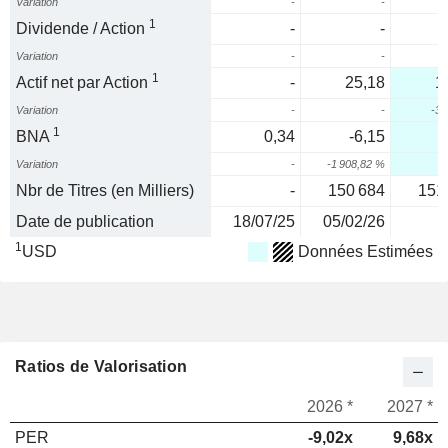
Variation
-
-
1
Dividende / Action
-
-
Variation
-
-
1
Actif net par Action
-
25,18
1
Variation
-
-
-34
1
BNA
0,34
-6,15
-
Variation
-
-1 908,82 %
5
Nbr de Titres (en Milliers)
-
150 684
151
Date de publication
18/07/25
05/02/26
1
USD
Données Estimées
Ratios de Valorisation
2026 *
2027 *
PER
-9,02x
9,68x