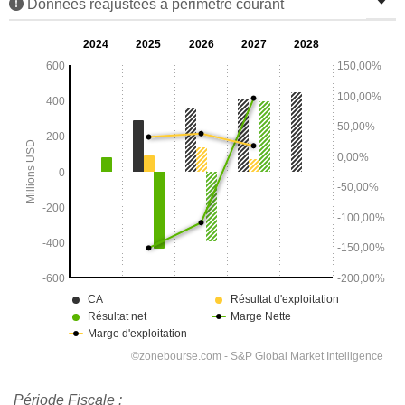
Données réajustées à périmètre courant
Période Fiscale :