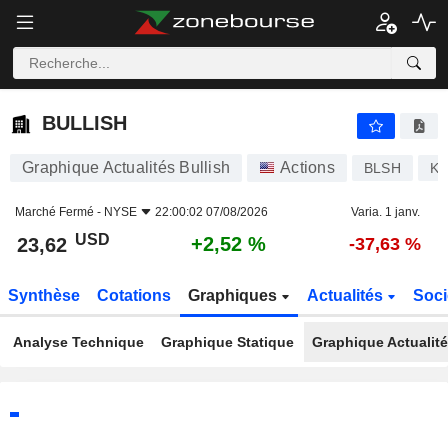
BULLISH
23,62
$
+2,52 %
BULLISH
Graphique Actualités Bullish
Actions
BLSH
KY
Marché Fermé -
NYSE
22:00:02 07/08/2026
Varia. 1 janv.
USD
+2,52 %
23,62
-37,63 %
Synthèse
Cotations
Graphiques
Actualités
Soci
Analyse Technique
Graphique Statique
Graphique Actualit