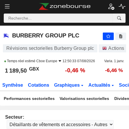
BURBERRY GROUP PLC
1 189,50
p
-0,46 %
BURBERRY GROUP PLC
Révisions sectorielles Burberry Group plc
Actions
Temps réel estimé
Cboe Europe
12:50:33 07/08/2026
Varia. 1 janv.
GBX
-0,46 %
1 189,50
-6,46 %
Synthèse
Cotations
Graphiques
Actualités
Soci
Performances sectorielles
Valorisations sectorielles
Dividen
Secteur: