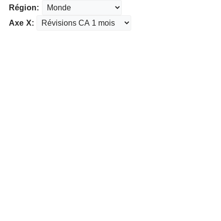
Région:
Axe X: