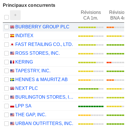
Principaux concurrents
Révisions
Révision
CA 1m.
BNA 4m
BURBERRY GROUP PLC
INDITEX
FAST RETAILING CO., LTD.
ROSS STORES, INC.
KERING
TAPESTRY, INC.
HENNES & MAURITZ AB
NEXT PLC
BURLINGTON STORES, INC.
LPP SA
THE GAP, INC.
URBAN OUTFITTERS, INC.