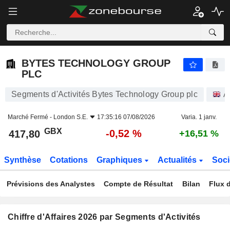
BYTES TECHNOLOGY GROUP PLC
417,80
p
-0,52 %
BYTES TECHNOLOGY GROUP
PLC
Segments d'Activités Bytes Technology Group plc
A
Marché Fermé -
London S.E.
17:35:16 07/08/2026
Varia. 1 janv.
GBX
-0,52 %
417,80
+16,51 %
Synthèse
Cotations
Graphiques
Actualités
Soci
Prévisions des Analystes
Compte de Résultat
Bilan
Flux d
Chiffre d'Affaires 2026 par Segments d'Activités