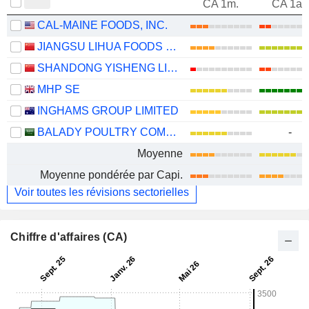
CA 1m.
CA 1an
CAL-MAINE FOODS, INC.
JIANGSU LIHUA FOODS GROUP CO., LTD
SHANDONG YISHENG LIVESTOCK & POULTRY BREEDING CO., LTD.
MHP SE
INGHAMS GROUP LIMITED
BALADY POULTRY COMPANY
-
Moyenne
Moyenne pondérée par Capi.
Voir toutes les révisions sectorielles
Chiffre d'affaires (CA)