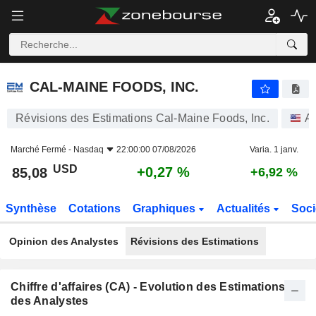
CAL-MAINE FOODS, INC.
85,08
$
+0,27 %
CAL-MAINE FOODS, INC.
Révisions des Estimations Cal-Maine Foods, Inc.
Ac
Marché Fermé -
Nasdaq
22:00:00 07/08/2026
Varia. 1 janv.
USD
+0,27 %
85,08
+6,92 %
Synthèse
Cotations
Graphiques
Actualités
Soci
Opinion des Analystes
Révisions des Estimations
Chiffre d'affaires (CA) - Evolution des Estimations
des Analystes