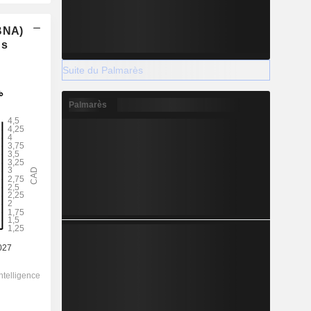
(BNA)
ns
Suite du Palmarès
Palmarès