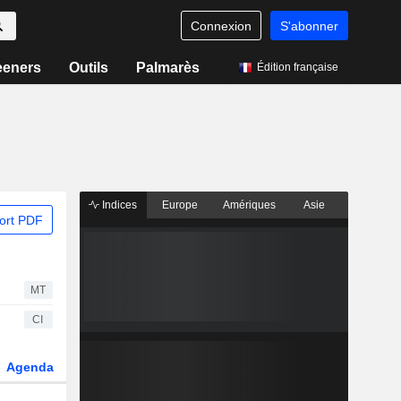
Connexion
S'abonner
eeners
Outils
Palmarès
Édition française
Indices
Europe
Amériques
Asie
ort PDF
MT
CI
Agenda
Secteur
Dérivés
Fonds et ETFs