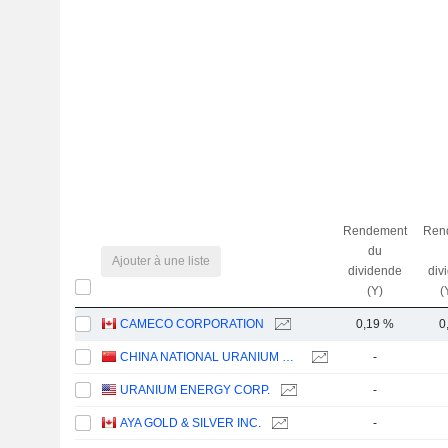
Rendement
Ren
du
Ajouter à une liste
dividende
div
(Y)
(
CAMECO CORPORATION
0,19 %
0
CHINA NATIONAL URANIUM CO., LTD.
-
URANIUM ENERGY CORP.
-
AYA GOLD & SILVER INC.
-