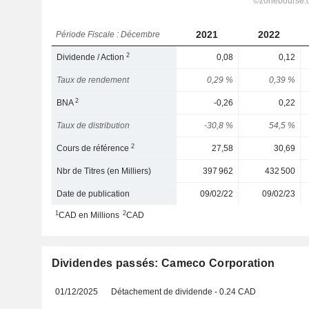
2021
2022
Période Fiscale : Décembre
2
Dividende / Action
0,08
0,12
Taux de rendement
0,29 %
0,39 %
2
BNA
-0,26
0,22
Taux de distribution
-30,8 %
54,5 %
2
Cours de référence
27,58
30,69
Nbr de Titres (en Milliers)
397 962
432 500
Date de publication
09/02/22
09/02/23
1
2
CAD en Millions
CAD
Dividendes passés: Cameco Corporation
01/12/2025
Détachement de dividende - 0.24 CAD