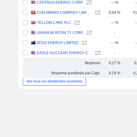
CENTRUS ENERGY CORP.
-.--%
-
CGN MINING COMPANY LIMITED
0,64 %
0
YELLOW CAKE PLC
-.--%
-
URANIUM ROYALTY CORP.
-
BOSS ENERGY LIMITED
-.--%
-
EAGLE NUCLEAR ENERGY CORP.
-
Moyenne
0,17 %
0
Moyenne pondérée par Capi.
0,19 %
0
Voir tous les dividendes sectoriels