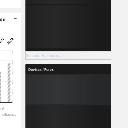
 de
Suite du Palmarès
Devises / Forex