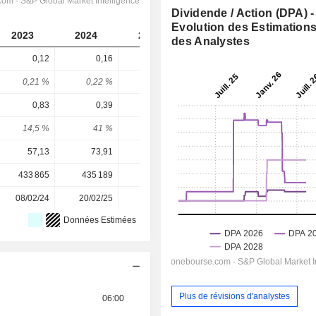
Dividende / Action (DPA) -
Evolution des Estimation
2023
2024
2025
2026
2027
des Analystes
0,12
0,16
0,24
0,2533
0,2667
0,21 %
0,22 %
0,19 %
0,19 %
0,2 %
0,83
0,39
1,35
1,652
2,897
14,5 %
41 %
17,8 %
15,3 %
9,2 %
57,13
73,91
125,68
135,86
135,86
433 865
435 189
435 407
435 533
-
08/02/24
20/02/25
13/02/26
-
-
Données Estimées
Plus de révisions d'analystes
06:00