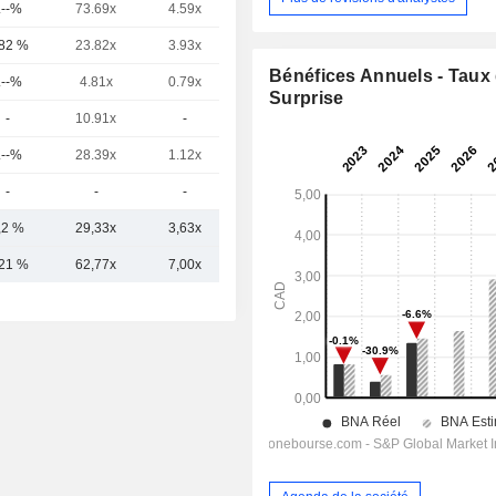
.--%
73.69x
4.59x
10.72x
,82 %
23.82x
3.93x
2.26x
Bénéfices Annuels - Taux
.--%
4.81x
0.79x
-
Surprise
-
10.91x
-
30.9x
.--%
28.39x
1.12x
3.15x
-
-
-
-
,2 %
29,33x
3,63x
46,17x
,21 %
62,77x
7,00x
35,32x