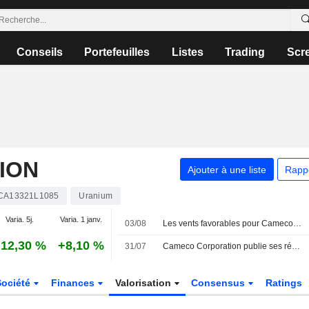
Conseils
Portefeuilles
Listes
Trading
Scr
ION
Ajouter à une liste
Rapp
CA13321L1085
Uranium
Varia. 5j.
Varia. 1 janv.
03/08
Les vents favorables pour Cameco devraient perdurer, selon RBC
12,30 %
+8,10 %
31/07
Cameco Corporation publie ses résultats pour le deuxième trimestre et le premier semestre clos le 30 juin 2026
Société
Finances
Valorisation
Consensus
Ratings