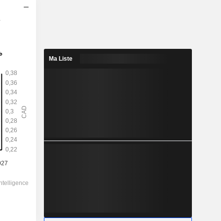
s
2028
0,3
0,22 %
Ma Liste
3,761
7,98 %
135,86
-
-