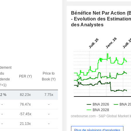
Bénéfice Net Par Action 
- Evolution des Estimatio
des Analystes
dement
du
Price to
PER (Y)
VE / CA (Y)
idende
Book (Y)
Y+1)
,2 %
82.23x
7.75x
16.72x
-
76.47x
-
-
-
-57.45x
-
213.25x
-
21.13x
-
-
Plus de révisions d'analystes