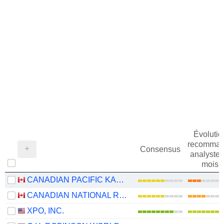
Évolutio
recomman
Consensus
analystes
mois
CANADIAN PACIFIC KANSAS CITY LIMITED
CANADIAN NATIONAL RAILWAY COMPANY
XPO, INC.