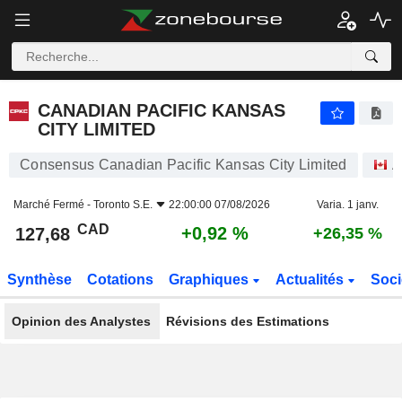
CANADIAN PACIFIC KANSAS CITY LIMITED
127,68
$
+0,92 %
CANADIAN PACIFIC KANSAS
CITY LIMITED
Consensus Canadian Pacific Kansas City Limited
A
Marché Fermé -
Toronto S.E.
22:00:00 07/08/2026
Varia. 1 janv.
CAD
+0,92 %
127,68
+26,35 %
Synthèse
Cotations
Graphiques
Actualités
Soci
Opinion des Analystes
Révisions des Estimations