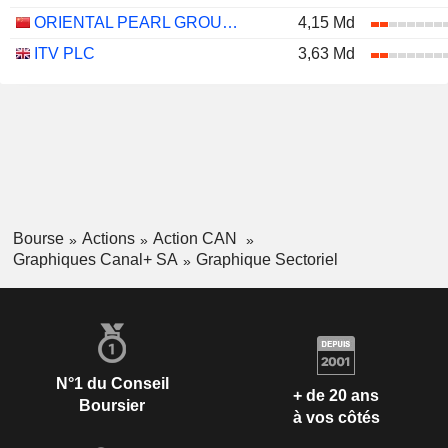
ORIENTAL PEARL GROUP CO.,LTD.
4,15 Md
ITV PLC
3,63 Md
Bourse
Actions
Action CAN
Graphiques Canal+ SA
Graphique Sectoriel
N°1 du Conseil
+ de 20 ans
Boursier
à vos côtés