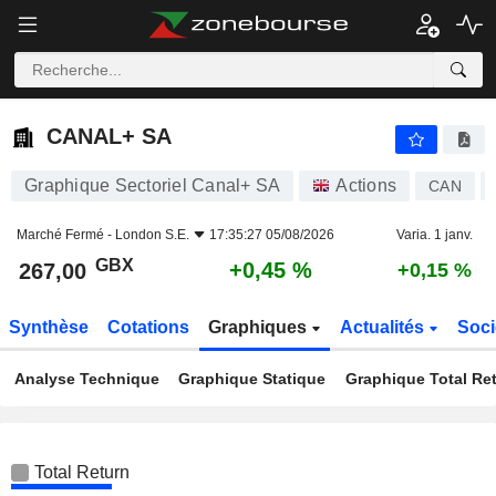
CANAL+ SA
267,00
p
+0,45 %
CANAL+ SA
Graphique Sectoriel Canal+ SA
Actions
CAN
Marché Fermé -
London S.E.
17:35:27 05/08/2026
Varia. 1 janv.
GBX
+0,45 %
267,00
+0,15 %
Synthèse
Cotations
Graphiques
Actualités
Soci
Analyse Technique
Graphique Statique
Graphique Total Re
Total Return