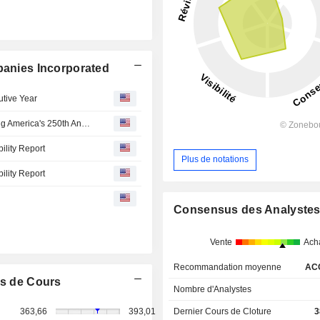
panies Incorporated
utive Year
Carlisle Launches "Made with America" Video Celebrating America's 250th Anniversary
ility Report
Plus de notations
ility Report
Consensus des Analyste
Vente
Ach
Recommandation moyenne
AC
s de Cours
Nombre d'Analystes
Dernier Cours de Cloture
3
363,66
393,01