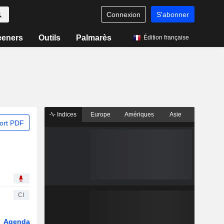
Connexion
S'abonner
eeners
Outils
Palmarès
Édition française
Indices
Europe
Amériques
Asie
ort PDF
CI
Agenda
Secteur
Dérivés
Fonds et ETFs