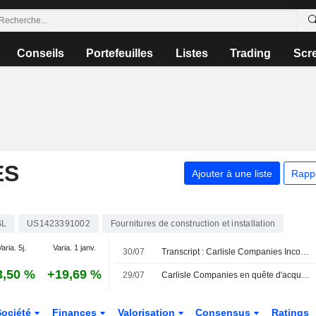
Conseils
Portefeuilles
Listes
Trading
Scr
ES
Ajouter à une liste
Rapp
SL
US1423391002
Fournitures de construction et installation
aria. 5j.
Varia. 1 janv.
30/07
Transcript : Carlisle Companies Incorporated, Q2 2026 Earnings Call, Jul 29, 2026
3,50 %
+19,69 %
29/07
Carlisle Companies en quête d'acquisitions
Société
Finances
Valorisation
Consensus
Ratings