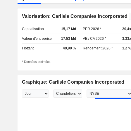
Valorisation: Carlisle Companies Incorporated
Capitalisation
15,17 Md
PER 2026 *
20,4
Valeur d'entreprise
17,53 Md
VE / CA 2026 *
3,33
Flottant
49,99 %
Rendement 2026 *
1,2 
* Données estimées
Graphique: Carlisle Companies Incorporated