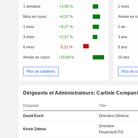
1 semaine
+3,50 %
1 mois
Mois en cours
+6,37 %
Année en c
1 mois
+4,27 %
1 an
3 mois
+2,37 %
3 ans
6 mois
-5,21 %
5 ans
Année en cours
+19,69 %
10 ans
Plus de cotations
Plus de c
Dirigeants et Administrateurs: Carlisle Compan
Dirigeant
Titre
David Koch
Directeur Général
Directeur
Kevin Zdimal
Financier/CFO