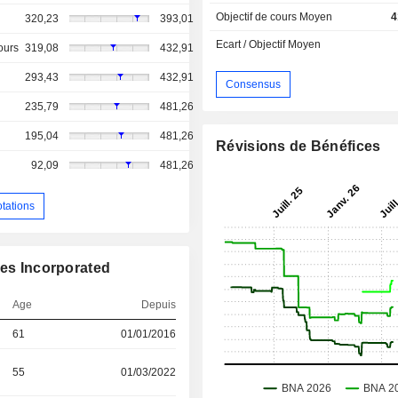
Objectif de cours Moyen
4
320,23
393,01
Ecart / Objectif Moyen
ours
319,08
432,91
293,43
432,91
Consensus
235,79
481,26
195,04
481,26
Révisions de Bénéfices
92,09
481,26
otations
ies Incorporated
Age
Depuis
61
01/01/2016
55
01/03/2022