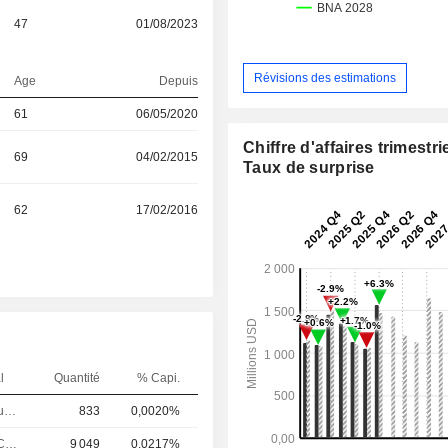
47
01/08/2023
Révisions des estimations
Age
Depuis
61
06/05/2020
Chiffre d'affaires trimestrie
69
04/02/2015
Taux de surprise
62
17/02/2016
l
Quantité
% Capi.
Controleur / auditeur
833
0,0020%
Vice Chair of CCM
9 049
0,0217%