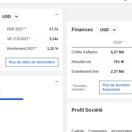
x
PER 2027 *
17,7x
Finances
x
VE / CA 2027 *
3,14x
2026 *
%
Rendement 2027 *
1,32 %
Chiffre d'affaires
5,27 Md
Résultat net
751 M
Plus de ratios de valorisation
Endettement Net
2,37 Md
Plus de données
* Données
estimées
financières
Profil Société
Carlisle Companies Incorporat