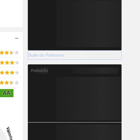
Suite du Palmarès
Palmarès
AA