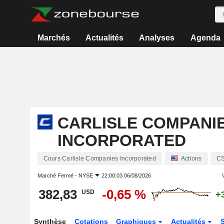
Marchés
Actualités
Analyses
Agenda
CARLISLE COMPANI
INCORPORATED
Cours Carlisle Companies Incorporated
Actions
C
Marché Fermé -
NYSE
22:00:03 06/08/2026
V
382,83
-0,65 %
USD
+
Synthèse
Cotations
Graphiques
Actualités