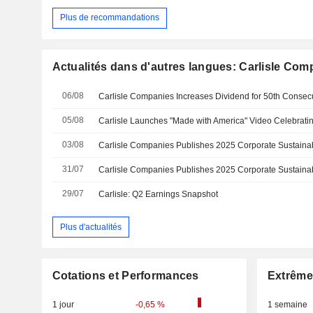
Plus de recommandations
Actualités dans d'autres langues: Carlisle Com
06/08
Carlisle Companies Increases Dividend for 50th Consec
05/08
03/08
Carlisle Companies Publishes 2025 Corporate Sustainab
31/07
Carlisle Companies Publishes 2025 Corporate Sustainab
29/07
Carlisle: Q2 Earnings Snapshot
Plus d'actualités
Cotations et Performances
Extrême
1 jour
-0,65 %
1 semaine