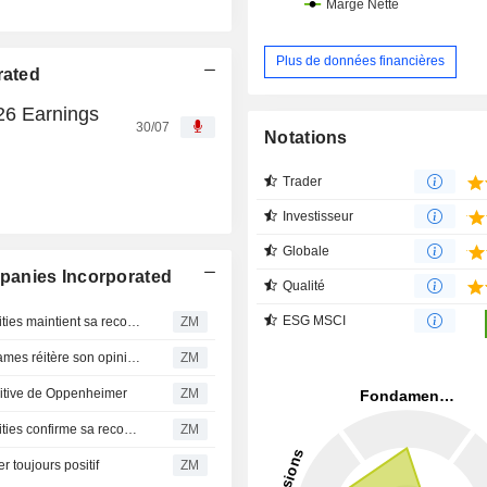
Plus de données financières
rated
26 Earnings
30/07
Notations
Trader
Investisseur
Globale
panies Incorporated
Qualité
ESG MSCI
CARLISLE COMPANIES INCORPORATED : Truist Securities maintient sa recommandation neutre
ZM
CARLISLE COMPANIES INCORPORATED : Raymond James réitère son opinion positive sur le titre
ZM
ive de Oppenheimer
ZM
CARLISLE COMPANIES INCORPORATED : Truist Securities confirme sa recommandation neutre
ZM
oujours positif
ZM