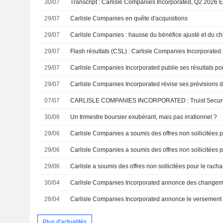
30/07
29/07
Carlisle Companies en quête d'acquisitions
29/07
29/07
29/07
29/07
07/07
30/06
Un trimestre boursier exubérant, mais pas irrationnel ?
29/06
29/06
29/06
30/04
28/04
Plus d'actualités