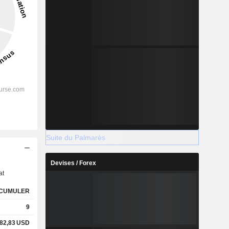
Suite du Palmarès
s
Devises / Forex
at
CUMULER
9
82,83
USD