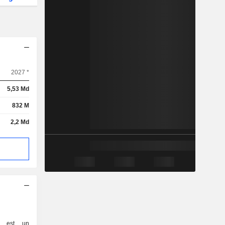
2027 *
5,53 Md
832 M
2,2 Md
ed est un