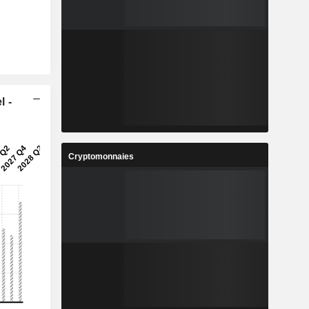
l -
Cryptomonnaies