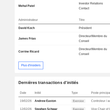
Investor Relations
Mehul Patel
Contact
Administrateur
Titre
David Koch
Président
Directeur/Membre du
James Frias
Conseil
Directeur/Membre du
Corrine Ricard
Conseil
Plus d'insiders
Dernières transactions d'initiés
Date
Initié
Type
Poste principa
19/02/26
Andrew Easton
Exercice
12/02/26
Stephen Schwar
Exercice