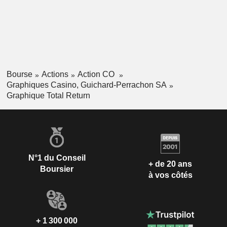
Bourse
Actions
Action CO
Graphiques Casino, Guichard-Perrachon SA
Graphique Total Return
N°1 du Conseil
+ de 20 ans
Boursier
à vos côtés
+ 1 300 000