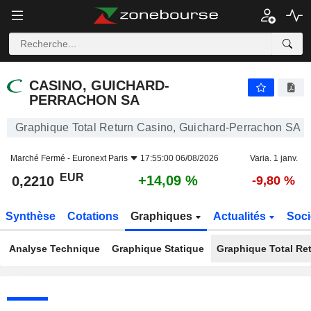
CASINO, GUICHARD-PERRACHON SA
0,2210
€
+14,09 %
CASINO, GUICHARD-
PERRACHON SA
Graphique Total Return Casino, Guichard-Perrachon SA
Marché Fermé -
Euronext Paris
17:55:00 06/08/2026
Varia. 1 janv.
EUR
+14,09 %
0,2210
-9,80 %
Synthèse
Cotations
Graphiques
Actualités
Soci
Analyse Technique
Graphique Statique
Graphique Total Re