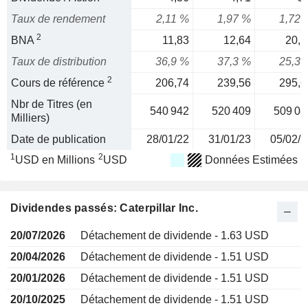
Taux de rendement
2,11 %
1,97 %
1,72 
2
BNA
11,83
12,64
20,1
Taux de distribution
36,9 %
37,3 %
25,3 
2
Cours de référence
206,74
239,56
295,6
Nbr de Titres (en
540 942
520 409
509 08
Milliers)
Date de publication
28/01/22
31/01/23
05/02/2
1
2
USD en Millions
USD
Données Estimées
Dividendes passés: Caterpillar Inc.
20/07/2026
Détachement de dividende - 1.63 USD
20/04/2026
Détachement de dividende - 1.51 USD
20/01/2026
Détachement de dividende - 1.51 USD
20/10/2025
Détachement de dividende - 1.51 USD