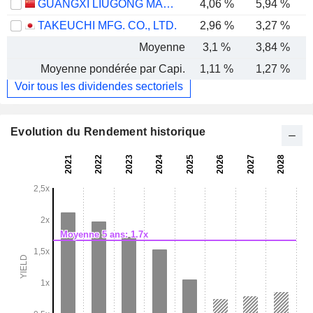
GUANGXI LIUGONG MACHINERY CO., LTD.
4,06 %
5,94 %
TAKEUCHI MFG. CO., LTD.
2,96 %
3,27 %
Moyenne
3,1 %
3,84 %
Moyenne pondérée par Capi.
1,11 %
1,27 %
Voir tous les dividendes sectoriels
Evolution du Rendement historique