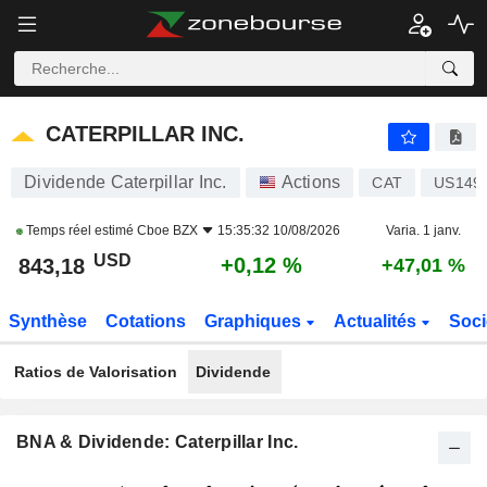
CATERPILLAR INC.
843,18
$
+0,12 %
CATERPILLAR INC.
Dividende Caterpillar Inc.
Actions
CAT
US149
Temps réel estimé
Cboe BZX
15:35:32 10/08/2026
Varia. 1 janv.
USD
+0,12 %
843,18
+47,01 %
Synthèse
Cotations
Graphiques
Actualités
Soci
Ratios de Valorisation
Dividende
BNA & Dividende: Caterpillar Inc.