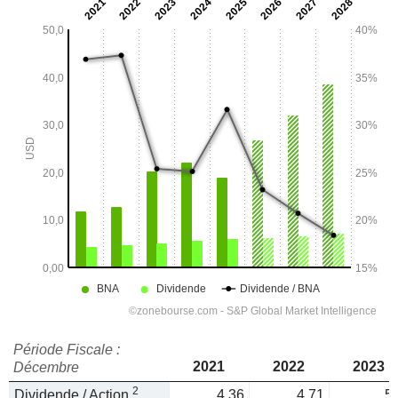
Période Fiscale :
2021
2022
2023
Décembre
2
Dividende / Action
4,36
4,71
5,