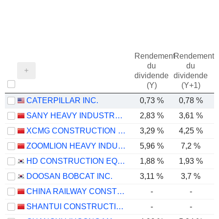
Rendement
Rendement
du
du
dividende
dividende
(Y)
(Y+1)
CATERPILLAR INC.
0,73 %
0,78 %
SANY HEAVY INDUSTRY CO.,LTD
2,83 %
3,61 %
XCMG CONSTRUCTION MACHINERY CO., LTD.
3,29 %
4,25 %
ZOOMLION HEAVY INDUSTRY SCIENCE AND TECHNOLOGY CO., LTD.
5,96 %
7,2 %
HD CONSTRUCTION EQUIPMENT CO., LTD.
1,88 %
1,93 %
DOOSAN BOBCAT INC.
3,11 %
3,7 %
CHINA RAILWAY CONSTRUCTION HEAVY INDUSTRY CORPORATION LIMITED
-
-
SHANTUI CONSTRUCTION MACHINERY CO., LTD.
-
-