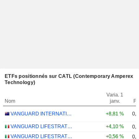
ETFs positionnés sur CATL (Contemporary Amperex
Technology)
Varia. 1
Nom
janv.
Po
0,
VANGUARD INTERNATIONAL EQUITY INDEX FUNDS - VANGUARD FTSE ALL-WORLD EX-US ETF
+8,81 %
VANGUARD LIFESTRATEGY 40% EQUITY UCITS ETF - DISTRIBUTING - EUR
+4,10 %
0,
VANGUARD LIFESTRATEGY 20% EQUITY UCITS ETF - DISTRIBUTING - EUR
+0,56 %
0,