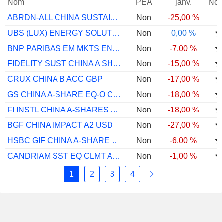
Nom
PEA
janv.
Not
ABRDN-ALL CHINA SUSTAINABLE EQ A ACCUSD
Non
-25,00 %
UBS (LUX) ENERGY SOLUTIONS EQUITY FUND S
Non
0,00 %
BNP PARIBAS EM MKTS ENVIRTL SOLU I CAP
Non
-7,00 %
FIDELITY SUST CHINA A SHS Y ACC RMB
Non
-15,00 %
CRUX CHINA B ACC GBP
Non
-17,00 %
GS CHINA A-SHARE EQ-O CAP USD
Non
-18,00 %
FI INSTL CHINA A-SHARES EQ F
Non
-18,00 %
BGF CHINA IMPACT A2 USD
Non
-27,00 %
HSBC GIF CHINA A-SHARES EQUITY ZC
Non
-6,00 %
CANDRIAM SST EQ CLMT ACTN I $ ACC
Non
-1,00 %
1
2
3
4