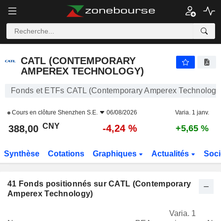
CATL (CONTEMPORARY AMPEREX TECHNOLOGY)
388,00
¥
-4,24 %
CATL (CONTEMPORARY
AMPEREX TECHNOLOGY)
Fonds et ETFs CATL (Contemporary Amperex Technology
Cours en clôture
Shenzhen S.E.
06/08/2026
Varia. 1 janv.
CNY
-4,24 %
388,00
+5,65 %
Synthèse
Cotations
Graphiques
Actualités
Soci
41
Fonds positionnés sur CATL (Contemporary
Amperex Technology)
Varia. 1