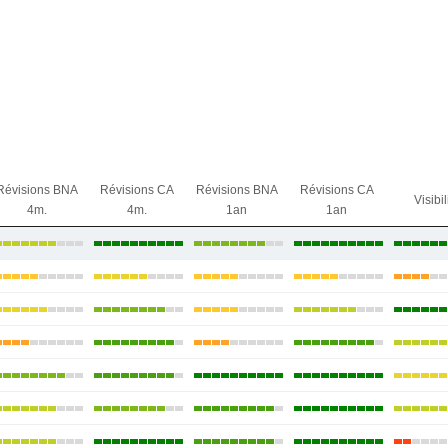
Révisions BNA
Révisions CA
Révisions BNA
Révisions CA
Visibil
4m.
4m.
1an
1an