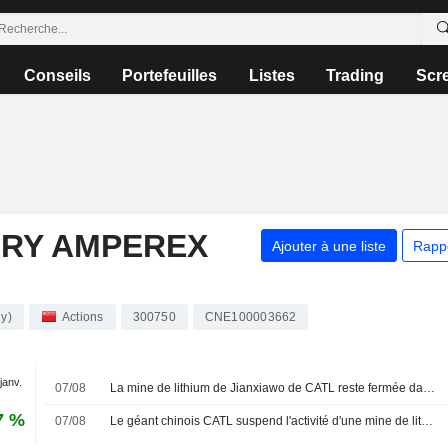
Conseils
Portefeuilles
Listes
Trading
Scr
RY AMPEREX
Ajouter à une liste
Rapp
y)
Actions
300750
CNE100003662
 janv.
07/08
La mine de lithium de Jianxiawo de CATL reste fermée dans l'attente d'un agrément environnemental, selon les médias d'État
7 %
07/08
Le géant chinois CATL suspend l'activité d'une mine de lithium pour maintenance, selon les médias d'État