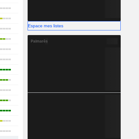
27
18
Espace mes listes
24
11
Palmarès
19
10
15
20
9
21
10
9
26