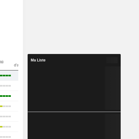
Nbr
Ma Liste
ité
d'analystes
24
23
24
25
22
26
19