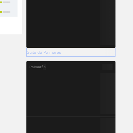
19
22
Suite du Palmarès
Palmarès