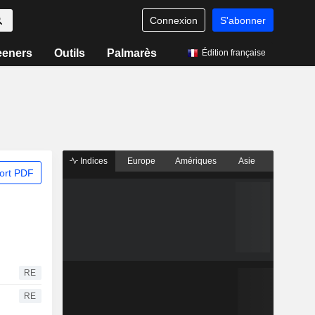
Connexion
S'abonner
eeners
Outils
Palmarès
Édition française
Indices
Europe
Amériques
Asie
ort PDF
RE
RE