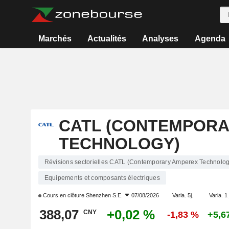
Marchés
Actualités
Analyses
Agenda
CATL (CONTEMPORA
TECHNOLOGY)
Révisions sectorielles CATL (Contemporary Amperex Technolog
Equipements et composants électriques
Cours en clôture
Shenzhen S.E.
07/08/2026
Varia. 5j.
Varia. 1
388,07
+0,02 %
CNY
-1,83 %
+5,6