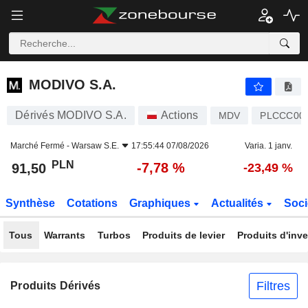
MODIVO S.A.
91,50
zł
-7,78 %
MODIVO S.A.
Dérivés MODIVO S.A.
Actions
MDV
PLCCC00
Marché Fermé -
Warsaw S.E.
17:55:44 07/08/2026
Varia. 1 janv.
PLN
-7,78 %
91,50
-23,49 %
Synthèse
Cotations
Graphiques
Actualités
Soci
Tous
Warrants
Turbos
Produits de levier
Produits d'inv
Filtres
Produits Dérivés