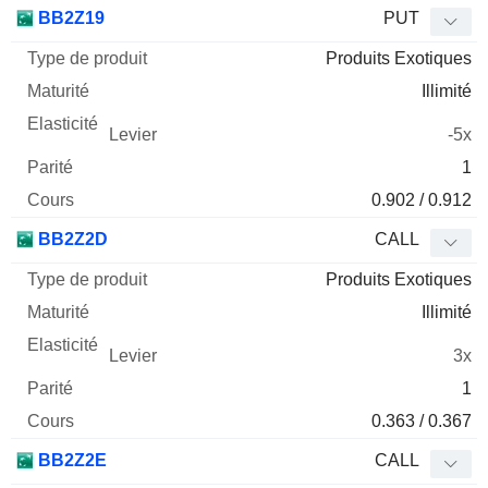
Type
BB2Z19
PUT
de
Produits Exotiques
Mnemo
Type
produit
Maturité
Elasticité
Levier
Parité
Co
Illimité
-5x
1
0.902 / 0.912
BB2Z2D
CALL
Produits Exotiques
Illimité
3x
1
0.363 / 0.367
BB2Z2E
CALL