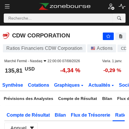
CDW CORPORATION
135,81
$
-4,34 %
CDW CORPORATION
Ratios Financiers CDW Corporation
Actions
CD
Marché Fermé -
Nasdaq
22:00:00 07/08/2026
Varia. 1 janv.
USD
-4,34 %
135,81
-0,29 %
Synthèse
Cotations
Graphiques
Actualités
Soci
Prévisions des Analystes
Compte de Résultat
Bilan
Flux d
Compte de Résultat
Bilan
Flux de Trésorerie
Ratios
Annuel