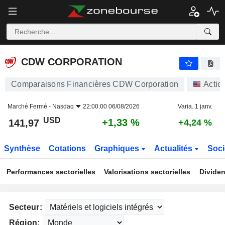
CDW CORPORATION
141,97
$
+1,33 %
CDW CORPORATION
Comparaisons Financières CDW Corporation
Actio
Marché Fermé -
Nasdaq
22:00:00 06/08/2026
Varia. 1 janv.
USD
+1,33 %
141,97
+4,24 %
Synthèse
Cotations
Graphiques
Actualités
Soci
Performances sectorielles
Valorisations sectorielles
Dividen
Secteur:
Région: