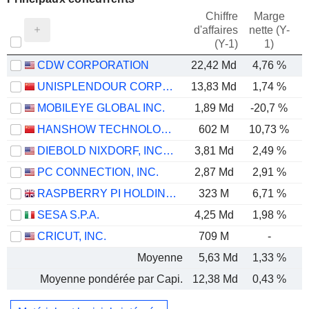
Chiffre
Marge
d'affaires
nette (Y-
E
(Y-1)
1)
CDW CORPORATION
22,42 Md
4,76 %
UNISPLENDOUR CORPORATION LIMITED
13,83 Md
1,74 %
MOBILEYE GLOBAL INC.
1,89 Md
-20,7 %
HANSHOW TECHNOLOGY CO., LTD.
602 M
10,73 %
DIEBOLD NIXDORF, INCORPORATED
3,81 Md
2,49 %
PC CONNECTION, INC.
2,87 Md
2,91 %
RASPBERRY PI HOLDINGS PLC
323 M
6,71 %
SESA S.P.A.
4,25 Md
1,98 %
CRICUT, INC.
709 M
-
Moyenne
5,63 Md
1,33 %
Moyenne pondérée par Capi.
12,38 Md
0,43 %