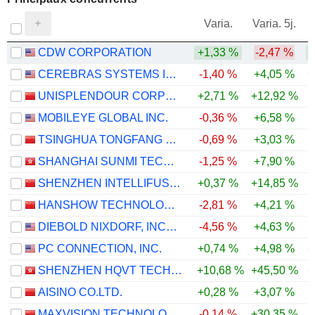
V
Varia.
Varia. 5j.
CDW CORPORATION
+1,33 %
-2,47 %
CEREBRAS SYSTEMS INC.
-1,40 %
+4,05 %
+
UNISPLENDOUR CORPORATION LIMITED
+2,71 %
+12,92 %
+
MOBILEYE GLOBAL INC.
-0,36 %
+6,58 %
-
TSINGHUA TONGFANG CO., LTD.
-0,69 %
+3,03 %
SHANGHAI SUNMI TECHNOLOGY CO., LTD.
-1,25 %
+7,90 %
SHENZHEN INTELLIFUSION TECHNOLOGIES CO., LTD.
+0,37 %
+14,85 %
-
HANSHOW TECHNOLOGY CO., LTD.
-2,81 %
+4,21 %
DIEBOLD NIXDORF, INCORPORATED
-4,56 %
+4,63 %
-
PC CONNECTION, INC.
+0,74 %
+4,98 %
+
SHENZHEN HQVT TECHNOLOGY CO., LTD.
+10,68 %
+45,50 %
+
AISINO CO.LTD.
+0,28 %
+3,07 %
MAXVISION TECHNOLOGY CORP.
-0,14 %
+30,35 %
-