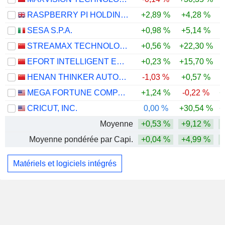
RASPBERRY PI HOLDINGS PLC
+2,89 %
+4,28 %
-
SESA S.P.A.
+0,98 %
+5,14 %
STREAMAX TECHNOLOGY CO., LTD.
+0,56 %
+22,30 %
EFORT INTELLIGENT EQUIPMENT CO., LTD.
+0,23 %
+15,70 %
-
HENAN THINKER AUTOMATIC EQUIPMENT CO.,LTD.
-1,03 %
+0,57 %
MEGA FORTUNE COMPANY LIMITED
+1,24 %
-0,22 %
+
CRICUT, INC.
0,00 %
+30,54 %
+
Moyenne
+0,53 %
+9,12 %
Moyenne pondérée par Capi.
+0,04 %
+4,99 %
Matériels et logiciels intégrés