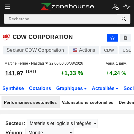
CDW CORPORATION
141,97
$
+1,33 %
CDW CORPORATION
Secteur CDW Corporation
Actions
CDW
US12
Marché Fermé -
Nasdaq
22:00:00 06/08/2026
Varia. 1 janv.
USD
+1,33 %
141,97
+4,24 %
Synthèse
Cotations
Graphiques
Actualités
Soci
Performances sectorielles
Valorisations sectorielles
Dividen
Secteur:
Région: