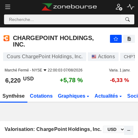
CHARGEPOINT HOLDINGS, INC.
6,220
$
+5,78 %
CHARGEPOINT HOLDINGS,
INC.
Cours ChargePoint Holdings, Inc.
Actions
CHPT
Marché Fermé -
NYSE
22:00:03 07/08/2026
Varia. 1 janv.
USD
+5,78 %
6,220
-6,33 %
Synthèse
Cotations
Graphiques
Actualités
Soci
Valorisation: ChargePoint Holdings, Inc.