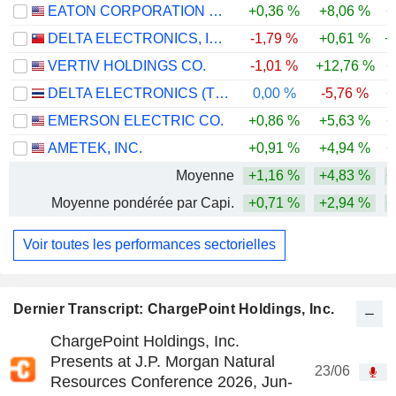
EATON CORPORATION PLC
+0,36 %
+8,06 %
+
DELTA ELECTRONICS, INC.
-1,79 %
+0,61 %
+
VERTIV HOLDINGS CO.
-1,01 %
+12,76 %
+
DELTA ELECTRONICS (THAILAND)
0,00 %
-5,76 %
+
EMERSON ELECTRIC CO.
+0,86 %
+5,63 %
+
AMETEK, INC.
+0,91 %
+4,94 %
+
Moyenne
+1,16 %
+4,83 %
+
Moyenne pondérée par Capi.
+0,71 %
+2,94 %
+
Voir toutes les performances sectorielles
Dernier Transcript: ChargePoint Holdings, Inc.
ChargePoint Holdings, Inc.
Presents at J.P. Morgan Natural
23/06
Resources Conference 2026, Jun-