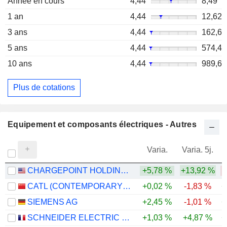
Année en cours
4,44
8,49
1 an
4,44
12,62
3 ans
4,44
162,6
5 ans
4,44
574,4
10 ans
4,44
989,6
Plus de cotations
Equipement et composants électriques - Autres
Varia.
Varia. 5j.
CHARGEPOINT HOLDINGS, INC.
+5,78 %
+13,92 %
-
CATL (CONTEMPORARY AMPEREX TECHNOLOGY)
+0,02 %
-1,83 %
+
SIEMENS AG
+2,45 %
-1,01 %
+
SCHNEIDER ELECTRIC SE
+1,03 %
+4,87 %
+