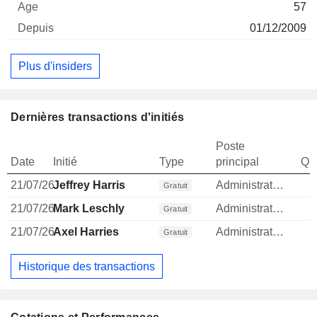
57
01/12/2009
Plus d'insiders
Dernières transactions d'initiés
Poste
Date
Initié
Type
principal
Qua
21/07/26
Jeffrey Harris
Administrateur
2
Gratuit
21/07/26
Mark Leschly
Administrateur
2
Gratuit
21/07/26
Axel Harries
Administrateur
2
Gratuit
Historique des transactions