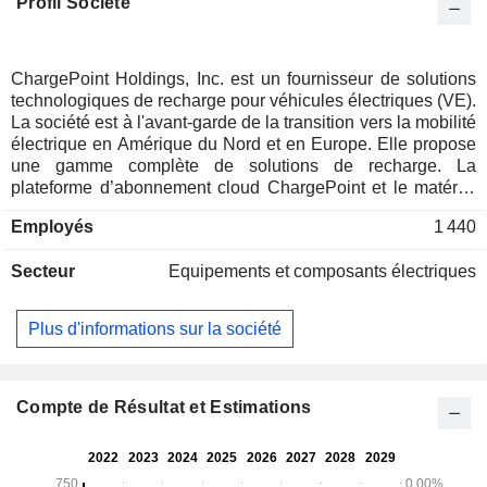
Profil Société
ChargePoint Holdings, Inc. est un fournisseur de solutions
technologiques de recharge pour véhicules électriques (VE).
La société est à l'avant-garde de la transition vers la mobilité
électrique en Amérique du Nord et en Europe. Elle propose
une gamme complète de solutions de recharge. La
plateforme d’abonnement cloud ChargePoint et le matériel
de recharge défini par logiciel sont conçus pour inclure des
Employés
1 440
options adaptées à tous les scénarios de recharge, qu’il
s’agisse de la recharge à domicile, dans les immeubles
Secteur
Equipements et composants électriques
collectifs, sur le lieu de travail, dans les parkings, dans le
secteur de l’hôtellerie, dans le commerce de détail ou pour
les flottes de transport de tous types. Son matériel, ses
Plus d'informations sur la société
logiciels et ses services sont conçus pour évoluer au rythme
de l’écosystème des VE, répondant ainsi aux besoins de
trois groupes de clients principaux : les opérateurs de
bornes de recharge (CPO), les prestataires de services de
Compte de Résultat et Estimations
mobilité électrique et les conducteurs de VE. Son
portefeuille comprend une gamme de systèmes de recharge
en réseau, la plateforme avancée ChargePoint, le service