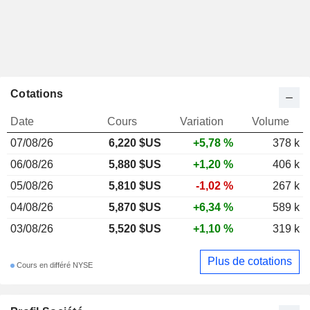
Cotations
Date
Cours
Variation
Volume
07/08/26
6,220 $US
+5,78 %
378 k
06/08/26
5,880 $US
+1,20 %
406 k
05/08/26
5,810 $US
-1,02 %
267 k
04/08/26
5,870 $US
+6,34 %
589 k
03/08/26
5,520 $US
+1,10 %
319 k
Plus de cotations
Cours en différé NYSE