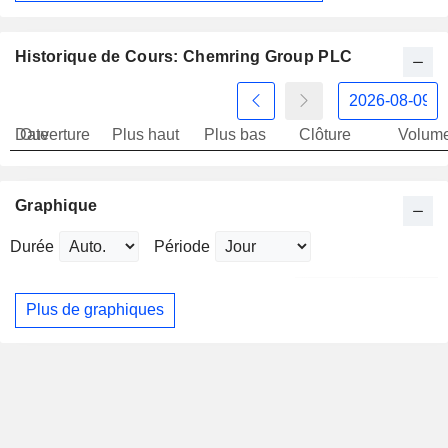
Historique de Cours: Chemring Group PLC
Date
Ouverture
Plus haut
Plus bas
Clôture
Volum
Graphique
Durée
Période
Plus de graphiques