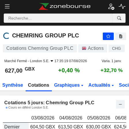
CHEMRING GROUP PLC
627,00
p
CHEMRING GROUP PLC
Cotations Chemring Group PLC
Actions
CHG
Marché Fermé -
London S.E.
17:35:19 07/08/2026
Varia. 1 janv.
GBX
+0,40 %
627,00
+32,70 %
Synthèse
Cotations
Graphiques
Actualités
Soci
Cotations 5 jours: Chemring Group PLC
Cours en différé London S.E.
03/08/2026
04/08/2026
05/08/2026
06/08/
Dernier
604,50 GBX
613,50 GBX
630,00 GBX
624,5