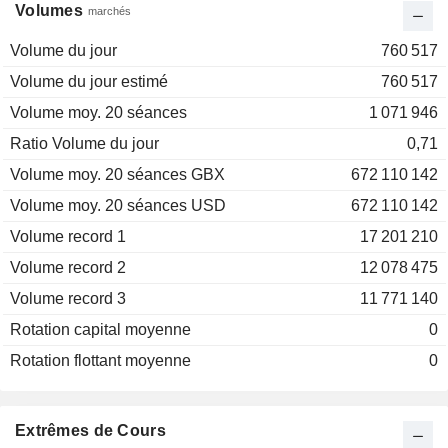
Volumes
marchés
Volume du jour
760 517
Volume du jour estimé
760 517
Volume moy. 20 séances
1 071 946
Ratio Volume du jour
0,71
Volume moy. 20 séances GBX
672 110 142
Volume moy. 20 séances USD
672 110 142
Volume record 1
17 201 210
Volume record 2
12 078 475
Volume record 3
11 771 140
Rotation capital moyenne
0
Rotation flottant moyenne
0
Extrêmes de Cours