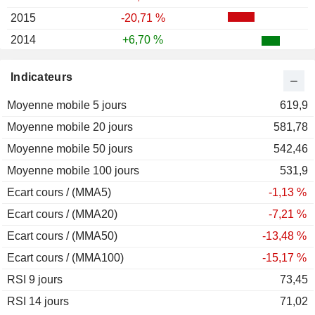
2015
-20,71 %
2014
+6,70 %
2013
-2,44 %
Indicateurs
2012
-42,59 %
Moyenne mobile 5 jours
2011
-31,15 %
619,9
Moyenne mobile 20 jours
2010
-1,12 %
581,78
Moyenne mobile 50 jours
2009
+50,62 %
542,46
Moyenne mobile 100 jours
2008
-5,16 %
531,9
Ecart cours / (MMA5)
2007
+30,13 %
-1,13 %
Ecart cours / (MMA20)
2006
+115,26 %
-7,21 %
Ecart cours / (MMA50)
2005
+67,96 %
-13,48 %
Ecart cours / (MMA100)
2004
+22,24 %
-15,17 %
RSI 9 jours
2003
+40,91 %
73,45
RSI 14 jours
2002
-30,49 %
71,02