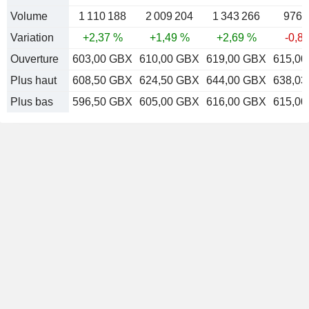
Volume
1 110 188
2 009 204
1 343 266
976 
Variation
+2,37 %
+1,49 %
+2,69 %
-0,8
Ouverture
603,00 GBX
610,00 GBX
619,00 GBX
615,0
Plus haut
608,50 GBX
624,50 GBX
644,00 GBX
638,0
Plus bas
596,50 GBX
605,00 GBX
616,00 GBX
615,0