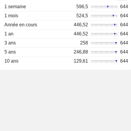
1 semaine
596,5
644
1 mois
524,5
644
Année en cours
446,52
644
1 an
446,52
644
3 ans
258
644
5 ans
246,88
644
10 ans
129,61
644