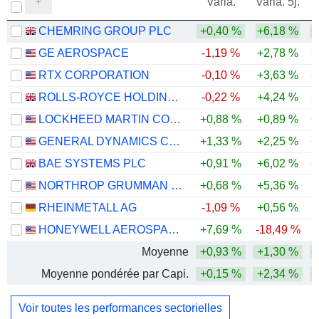
Varia.
Varia. 5j.
CHEMRING GROUP PLC
+0,40 %
+6,18 %
+
GE AEROSPACE
-1,19 %
+2,78 %
+
RTX CORPORATION
-0,10 %
+3,63 %
+
ROLLS-ROYCE HOLDINGS PLC
-0,22 %
+4,24 %
+
LOCKHEED MARTIN CORPORATION
+0,88 %
+0,89 %
+
GENERAL DYNAMICS CORPORATION
+1,33 %
+2,25 %
+
BAE SYSTEMS PLC
+0,91 %
+6,02 %
+
NORTHROP GRUMMAN CORPORATION
+0,68 %
+5,36 %
RHEINMETALL AG
-1,09 %
+0,56 %
-
HONEYWELL AEROSPACE INC.
+7,69 %
-18,49 %
Moyenne
+0,93 %
+1,30 %
+
Moyenne pondérée par Capi.
+0,15 %
+2,34 %
+
Voir toutes les performances sectorielles