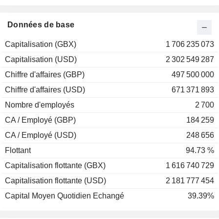
2001
+9,94 %
2000
+50,91 %
Données de base
1999
+76,00 %
Capitalisation (GBX)
1 706 235 073
1998
-18,03 %
Capitalisation (USD)
2 302 549 287
1997
-46,68 %
Chiffre d'affaires (GBP)
497 500 000
1996
-24,74 %
Chiffre d'affaires (USD)
671 371 893
1995
+27,95 %
Nombre d'employés
2 700
1994
-5,41 %
CA / Employé (GBP)
184 259
1993
+39,09 %
CA / Employé (USD)
248 656
1992
+27,18 %
Flottant
94.73 %
Capitalisation flottante (GBX)
1 616 740 729
Capitalisation flottante (USD)
2 181 777 454
Capital Moyen Quotidien Echangé
39.39%