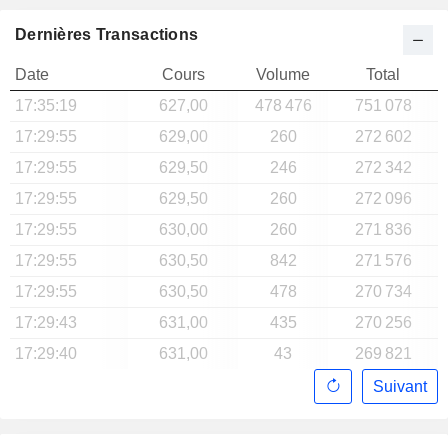
Dernières Transactions
Date
Cours
Volume
Total
17:35:19
627,00
478 476
751 078
17:29:55
629,00
260
272 602
17:29:55
629,50
246
272 342
17:29:55
629,50
260
272 096
17:29:55
630,00
260
271 836
17:29:55
630,50
842
271 576
17:29:55
630,50
478
270 734
17:29:43
631,00
435
270 256
17:29:40
631,00
43
269 821
Suivant