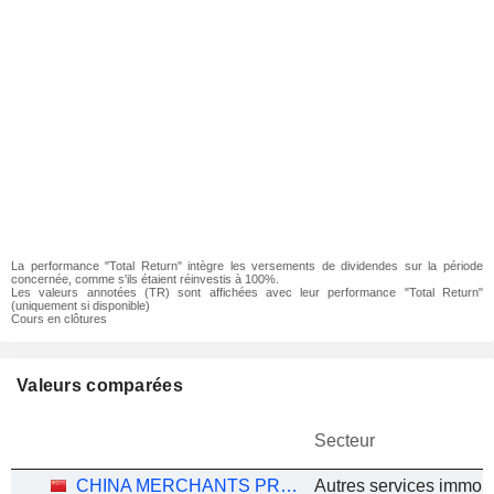
La performance "Total Return" intègre les versements de dividendes sur la période
concernée, comme s'ils étaient réinvestis à 100%.
Les valeurs annotées (TR) sont affichées avec leur performance "Total Return"
(uniquement si disponible)
Cours en clôtures
Valeurs comparées
Secteur
CHINA MERCHANTS PROPERTY OPERATION & SERVICE CO., LTD.
Autres services immobi