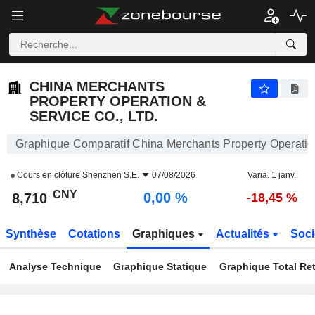
CHINA MERCHANTS PROPERTY OPERATION & SERVICE CO., LTD.
8,710
¥
0,00 %
CHINA MERCHANTS
PROPERTY OPERATION &
SERVICE CO., LTD.
Graphique Comparatif China Merchants Property Operation
Cours en clôture
Shenzhen S.E.
07/08/2026
Varia. 1 janv.
CNY
0,00 %
8,710
-18,45 %
Synthèse
Cotations
Graphiques
Actualités
Soci
Analyse Technique
Graphique Statique
Graphique Total Re