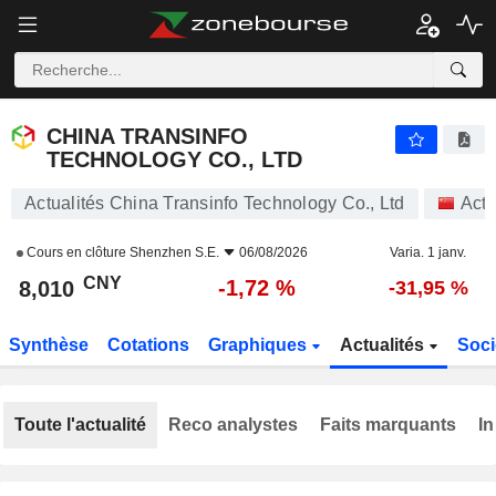
CHINA TRANSINFO TECHNOLOGY CO., LTD
8,010
¥
-1,72 %
CHINA TRANSINFO
TECHNOLOGY CO., LTD
Actualités China Transinfo Technology Co., Ltd
Acti
Cours en clôture
Shenzhen S.E.
06/08/2026
Varia. 1 janv.
CNY
-1,72 %
8,010
-31,95 %
Synthèse
Cotations
Graphiques
Actualités
Soci
Toute l'actualité
Reco analystes
Faits marquants
In