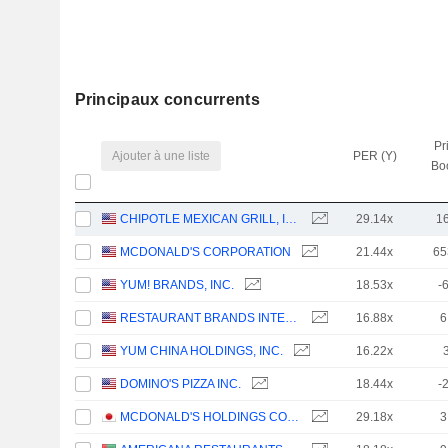
Principaux concurrents
Pr
Ajouter à une liste
PER (Y)
Bo
CHIPOTLE MEXICAN GRILL, INC.
29.14x
1
MCDONALD'S CORPORATION
21.44x
65
YUM! BRANDS, INC.
18.53x
-
RESTAURANT BRANDS INTERNATIONAL INC.
16.88x
6
YUM CHINA HOLDINGS, INC.
16.22x
DOMINO'S PIZZA INC.
18.44x
-
MCDONALD'S HOLDINGS COMPANY (JAPAN), LTD.
29.18x
3