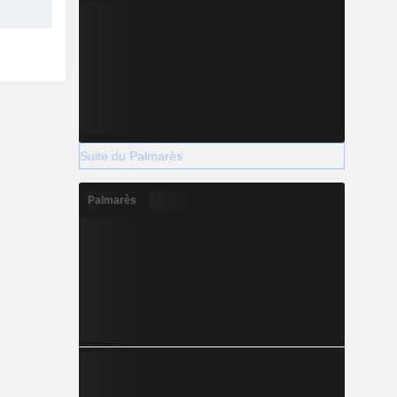
Suite du Palmarès
Palmarès