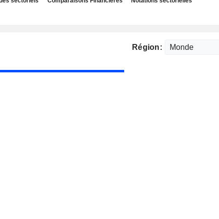
des sectoriels
Comparaisons Financières
Notations sectorielles
Région: