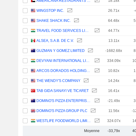
AMERICANA RESTAURANTS INTERNATIONAL PLC
18.18x
9
WINGSTOP INC.
26.71x
-
SHAKE SHACK INC.
64.48x
5
TRAVEL FOOD SERVICES LIMITED
44.77x
ALSEA, S.A.B. DE C.V.
13.11x
3
GUZMAN Y GOMEZ LIMITED
-1682.68x
8
DEVYANI INTERNATIONAL LIMITED
334.09x
1
ARCOS DORADOS HOLDINGS INC.
10.82x
1
THE WENDY'S COMPANY
14.24x
8
TAB GIDA SANAYI VE TICARET
16.41x
DOMINO'S PIZZA ENTERPRISES LIMITED
-21.49x
3
DOMINO'S PIZZA GROUP PLC
11.56x
-1
WESTLIFE FOODWORLD LIMITED
324.07x
1
Moyenne
-33,79x
4