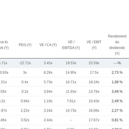
Rendement
ice to
VE /
VE / EBIT
du
PEG (Y)
VE / CA (Y)
ok (Y)
EBITDA (Y)
(Y)
dividende
(Y)
6.71x
-22.72x
3.45x
19.53x
23.59x
-.--%
3.93x
3x
8.28x
14.95x
17.5x
2,73 %
6.51x
0.4x
5.73x
16.71x
18.24x
1,99 %
.55x
0.2x
3.84x
11.93x
13.76x
3,49 %
3.2x
0.94x
1.19x
7.81x
10.43x
2,49 %
2.97x
2.22x
3.16x
14.73x
16.06x
2,27 %
.46x
3.52x
2.44x
-
17.67x
0,81 %