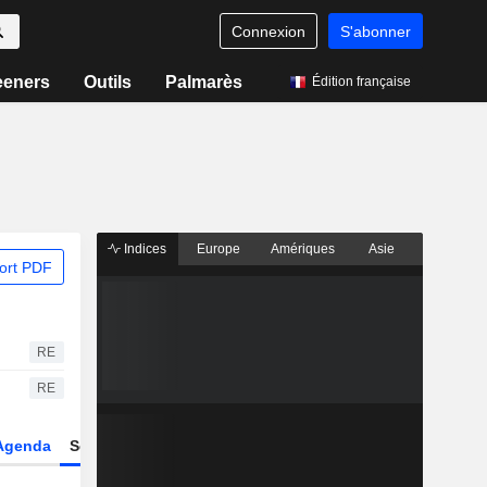
Connexion
S'abonner
eeners
Outils
Palmarès
Édition française
Indices
Europe
Amériques
Asie
ort PDF
RE
RE
Agenda
Secteur
Dérivés
Fonds et ETFs