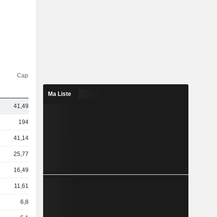
Capi.($)
Ma Liste
41,49 Md
194 Md
41,14 Md
25,77 Md
16,49 Md
11,61 Md
6,8 Md