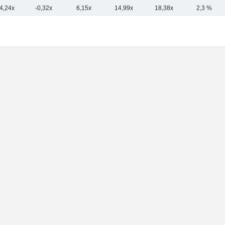
4,24x
-0,32x
6,15x
14,99x
18,38x
2,3 %