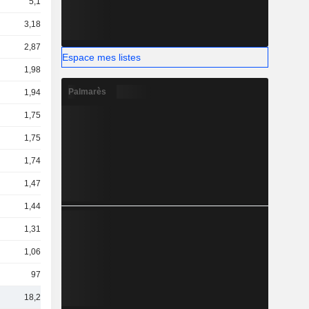
5,1 Md
3,18 Md
2,87 Md
Espace mes listes
1,98 Md
Palmarès
1,94 Md
1,75 Md
1,75 Md
1,74 Md
1,47 Md
1,44 Md
1,31 Md
1,06 Md
975 M
18,2 Md