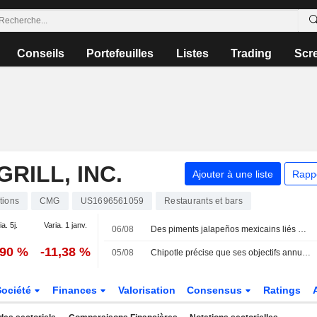
Conseils
Portefeuilles
Listes
Trading
Scr
RILL, INC.
Ajouter à une liste
Rapp
tions
CMG
US1696561059
Restaurants et bars
a. 5j.
Varia. 1 janv.
06/08
Des piments jalapeños mexicains liés à une épidémie de salmonellose dans 27 États américains
,90 %
-11,38 %
05/08
Chipotle précise que ses objectifs annuels n'incluent pas l'impact de l'épidémie de salmonellose dans le Minnesota
Société
Finances
Valorisation
Consensus
Ratings