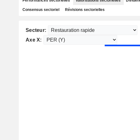
Performances sectorielles
Valorisations sectorielles
Dividen
Consensus sectoriel
Révisions sectorielles
Secteur:
Axe X: