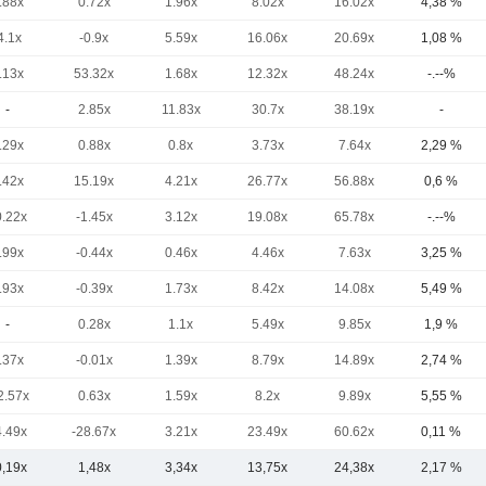
.88x
0.72x
1.96x
8.02x
16.02x
4,38 %
4.1x
-0.9x
5.59x
16.06x
20.69x
1,08 %
.13x
53.32x
1.68x
12.32x
48.24x
-.--%
-
2.85x
11.83x
30.7x
38.19x
-
.29x
0.88x
0.8x
3.73x
7.64x
2,29 %
.42x
15.19x
4.21x
26.77x
56.88x
0,6 %
0.22x
-1.45x
3.12x
19.08x
65.78x
-.--%
.99x
-0.44x
0.46x
4.46x
7.63x
3,25 %
.93x
-0.39x
1.73x
8.42x
14.08x
5,49 %
-
0.28x
1.1x
5.49x
9.85x
1,9 %
.37x
-0.01x
1.39x
8.79x
14.89x
2,74 %
2.57x
0.63x
1.59x
8.2x
9.89x
5,55 %
4.49x
-28.67x
3.21x
23.49x
60.62x
0,11 %
0,19x
1,48x
3,34x
13,75x
24,38x
2,17 %