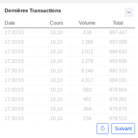
Dernières Transactions
Date
Cours
Volume
Total
17:30:53
10,10
438
997 447
17:30:53
10,10
2 389
997 009
17:30:53
10,10
1 012
994 620
17:30:53
10,10
1 279
993 608
17:30:53
10,10
8 148
992 329
17:30:53
10,10
4 317
984 181
17:30:53
10,10
583
979 864
17:30:53
10,10
402
979 281
17:30:53
10,10
364
978 879
17:30:53
10,10
158
978 515
Suivant