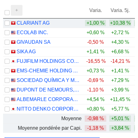
Varia.
Varia. 5j.
CLARIANT AG
+1,00 %
+10,38 %
+
ECOLAB INC.
+0,60 %
+2,72 %
GIVAUDAN SA
-0,50 %
+4,30 %
SIKA AG
+1,41 %
+6,68 %
FUJIFILM HOLDINGS CORPORATION
-16,55 %
-14,21 %
EMS-CHEMIE HOLDING AG
+0,73 %
+1,41 %
+
SOCIEDAD QUÍMICA Y MINERA DE CHILE S.A.
-0,69 %
+7,29 %
+
DUPONT DE NEMOURS, INC.
-1,10 %
+3,99 %
-
ALBEMARLE CORPORATION
+4,54 %
+11,45 %
+
NITTO DENKO CORPORATION
+0,80 %
+5,77 %
Moyenne
-0,98 %
+5,01 %
+
Moyenne pondérée par Capi.
-1,18 %
+3,84 %
+