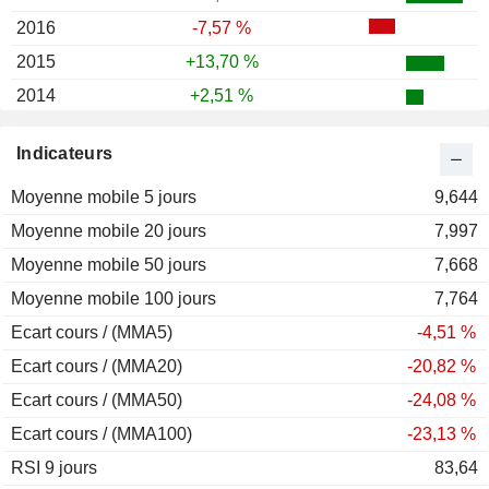
2016
-7,57 %
2015
+13,70 %
2014
+2,51 %
2013
+32,06 %
Indicateurs
2012
+33,23 %
Moyenne mobile 5 jours
2011
-51,06 %
9,644
Moyenne mobile 20 jours
2010
+54,99 %
7,997
Moyenne mobile 50 jours
2009
+71,39 %
7,668
Moyenne mobile 100 jours
2008
-32,29 %
7,764
Ecart cours / (MMA5)
2007
-42,30 %
-4,51 %
Ecart cours / (MMA20)
2006
-5,68 %
-20,82 %
Ecart cours / (MMA50)
2005
+5,45 %
-24,08 %
Ecart cours / (MMA100)
2004
+0,55 %
-23,13 %
RSI 9 jours
2003
-17,42 %
83,64