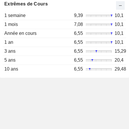
Extrêmes de Cours
1 semaine
9,39
10,1
1 mois
7,08
10,1
Année en cours
6,55
10,1
1 an
6,55
10,1
3 ans
6,55
15,29
5 ans
6,55
20,4
10 ans
6,55
29,48