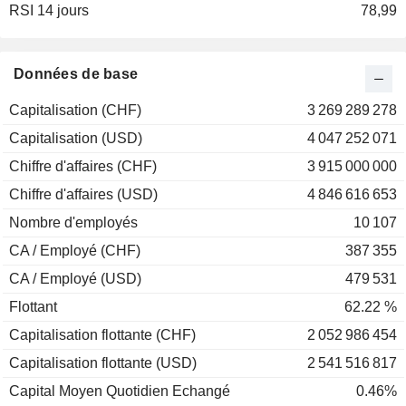
RSI 14 jours
2002
-29,28 %
78,99
2001
-46,21 %
2000
-23,45 %
Données de base
1999
+18,22 %
Capitalisation (CHF)
3 269 289 278
1998
+5,25 %
Capitalisation (USD)
4 047 252 071
1997
+112,91 %
Chiffre d'affaires (CHF)
3 915 000 000
1996
+51,59 %
Chiffre d'affaires (USD)
4 846 616 653
1995
-2,58 %
Nombre d'employés
10 107
CA / Employé (CHF)
387 355
CA / Employé (USD)
479 531
Flottant
62.22 %
Capitalisation flottante (CHF)
2 052 986 454
Capitalisation flottante (USD)
2 541 516 817
Capital Moyen Quotidien Echangé
0.46%