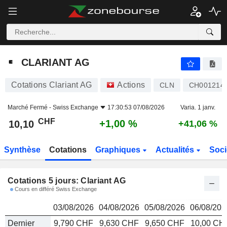
CLARIANT AG
10,10
CHF
CLARIANT AG
Cotations Clariant AG
Actions
CLN
CH001214
Marché Fermé -
Swiss Exchange
17:30:53 07/08/2026
Varia. 1 janv.
CHF
+1,00 %
10,10
+41,06 %
Synthèse
Cotations
Graphiques
Actualités
Soci
Cotations 5 jours: Clariant AG
Cours en différé Swiss Exchange
03/08/2026
04/08/2026
05/08/2026
06/08/202
Dernier
9,790 CHF
9,630 CHF
9,650 CHF
10,00 CH