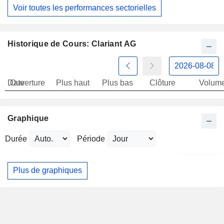
Voir toutes les performances sectorielles
Historique de Cours: Clariant AG
Date
Ouverture
Plus haut
Plus bas
Clôture
Volum
Graphique
Durée
Période
Plus de graphiques