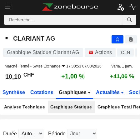
CLARIANT AG
10,10
CHF
+1,00 %
CLARIANT AG
Graphique Statique Clariant AG
Actions
CLN
Marché Fermé -
Swiss Exchange
17:30:53 07/08/2026
Varia. 1 janv.
CHF
+1,00 %
10,10
+41,06 %
Synthèse
Cotations
Graphiques
Actualités
Soci
Analyse Technique
Graphique Statique
Graphique Total Re
Durée
Période