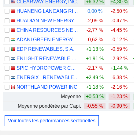
CLEARWAY ENERGY, INC.
+6,32 %
+4,30 %
HUANENG LANCANG RIVER HYDROPOWER INC.
0,00 %
-2,50 %
HUADIAN NEW ENERGY GROUP CORPORATION LIMITED
-2,09 %
-0,47 %
-
CHINA RESOURCES NEW ENERGY HOLDINGS COMPANY LIMITED
-2,77 %
-4,45 %
ADANI GREEN ENERGY LIMITED
-0,62 %
-0,12 %
+
EDP RENEWABLES, S.A.
+1,13 %
-0,59 %
+
ENLIGHT RENEWABLE ENERGY LTD
+1,91 %
-2,92 %
+
SPIC HYDROPOWER CO., LTD.
-2,17 %
+1,44 %
ENERGIX - RENEWABLE ENERGIES LTD.
+2,49 %
-6,38 %
+
NORTHLAND POWER INC.
+1,18 %
-2,16 %
Moyenne
+0,53 %
-1,23 %
+
Moyenne pondérée par Capi.
-0,55 %
-0,90 %
+
Voir toutes les performances sectorielles