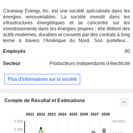
Clearway Energy, Inc. est une société spécialisée dans les
énergies renouvelables. La société investit dans les
infrastructures énergétiques et se concentre sur les
investissements dans les énergies propres ; elle détient des
actifs modernes, durables et couverts par des contrats à long
terme à travers l'Amérique du Nord. Son portefeuille
comprend environ 11,8 gigawatts (GW) de capacité brute
Employés
60
répartis dans 26 États, dont environ 9 GW d'énergie
éolienne, solaire et de systèmes de stockage par batterie,
Secteur
Producteurs indépendants d'électricité
ainsi qu'environ 2,8 GW de capacité de production
conventionnelle réglable qui fournissent des services
essentiels à la fiabilité du réseau. Ses installations en
Plus d'informations sur la société
exploitation comprennent Carlsbad, El Segundo, GenConn
Devon, GenConn Middletown, Marsh Landing et Walnut
Creek. Les projets solaires à grande échelle de la société
comprennent Agua Caliente, Alpine, Avenal, Avra Valley,
Compte de Résultat et Estimations
Blythe, Borrego, Buckthorn Solar, CVSR, Daggett 2, Daggett
3, Desert Sunlight 250, Kansas South, et d’autres. Ses
projets éoliens comprennent Black Rock, Buffalo Bear,
Cedro Hill, Crofton Bluffs, Cedar Creek, et d’autres.