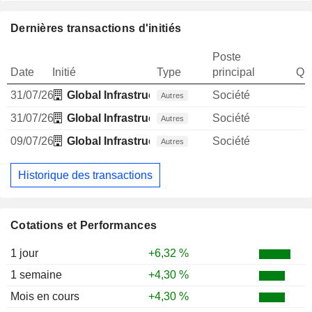
Dernières transactions d'initiés
Poste
Date
Initié
Type
principal
Qua
31/07/26
Global Infrastructure Management LLC
Société
Autres
31/07/26
Global Infrastructure Management LLC
Société
Autres
09/07/26
Global Infrastructure Management LLC
Société
Autres
Historique des transactions
Cotations et Performances
1 jour
+6,32 %
1 semaine
+4,30 %
Mois en cours
+4,30 %