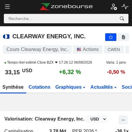
CLEARWAY ENERGY, INC.
33,15
$
+6,32 %
CLEARWAY ENERGY, INC.
Cours Clearway Energy, Inc.
Actions
CWEN
U
Temps réel estimé
Cboe BZX
17:26:12 06/08/2026
Varia. 1 janv.
USD
+6,32 %
33,15
-0,50 %
Synthèse
Cotations
Graphiques
Actualités
Soci
Valorisation: Clearway Energy, Inc.
Capitalisation
3,78 Md
PER 2026 *
-36,1x