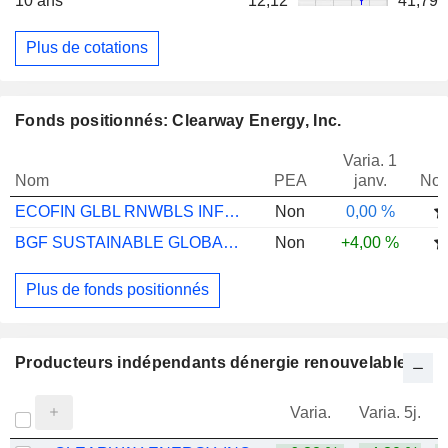
10 ans
12,12
41,79
Plus de cotations
Fonds positionnés: Clearway Energy, Inc.
Varia. 1
Nom
PEA
janv.
Not
ECOFIN GLBL RNWBLS INFRAS UCITS D GBPACC
Non
0,00 %
BGF SUSTAINABLE GLOBAL INFRAS E2
Non
+4,00 %
Plus de fonds positionnés
Producteurs indépendants dénergie renouvelable
Varia.
Varia. 5j.