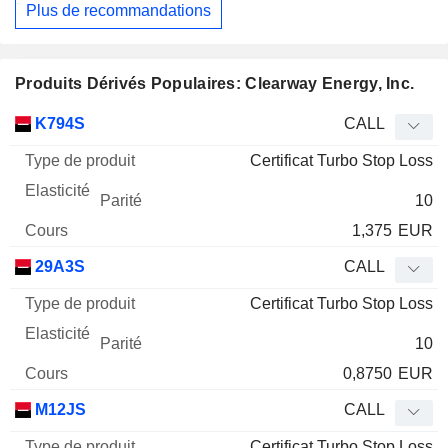
Plus de recommandations
Produits Dérivés Populaires: Clearway Energy, Inc.
Type
K794S
CALL
de
Certificat Turbo Stop Loss
Mnemo
Type
produit
Elasticité
Parité
Cours
10
1,375
EUR
29A3S
CALL
Certificat Turbo Stop Loss
10
0,8750
EUR
M12JS
CALL
Certificat Turbo Stop Loss