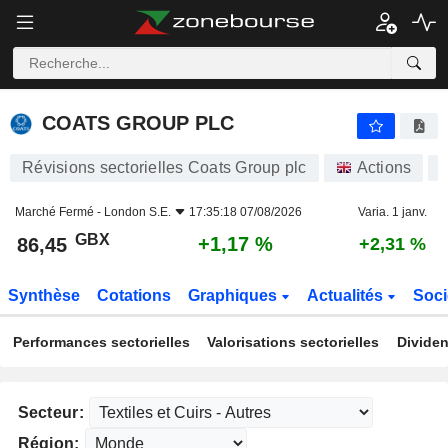
COATS GROUP PLC
86,45
p
+1,17 %
COATS GROUP PLC
Révisions sectorielles Coats Group plc
Actions
Marché Fermé -
London S.E.
17:35:18 07/08/2026
Varia. 1 janv.
GBX
+1,17 %
86,45
+2,31 %
Synthèse
Cotations
Graphiques
Actualités
Soci
Performances sectorielles
Valorisations sectorielles
Dividen
Secteur:
Région: