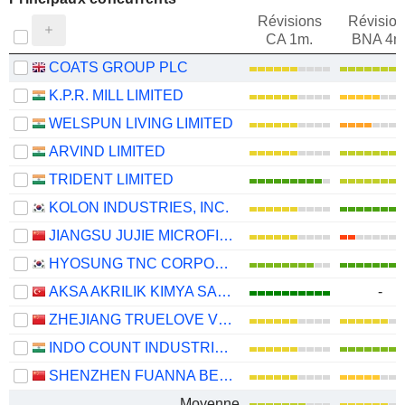
Révisions
Révision
CA 1m.
BNA 4m
COATS GROUP PLC
K.P.R. MILL LIMITED
WELSPUN LIVING LIMITED
ARVIND LIMITED
TRIDENT LIMITED
KOLON INDUSTRIES, INC.
JIANGSU JUJIE MICROFIBER TECHNOLOGY GROUP CO., LTD.
HYOSUNG TNC CORPORATION
AKSA AKRILIK KIMYA SANAYII
-
ZHEJIANG TRUELOVE VOGUE CO., LTD.
INDO COUNT INDUSTRIES LIMITED
SHENZHEN FUANNA BEDDING AND FURNISHING CO.,LTD
Moyenne