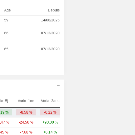
Age
Depuis
59
14/08/2025
66
07/12/2020
65
07/12/2020
ia. 5j.
Varia. 1an
Varia. 3ans
Capi.($)
,19 %
-8,58 %
-6,22 %
71,92 M
9,47 %
-24,56 %
+90,00 %
7,31 Md
,45 %
-7,68 %
+0,14 %
822 M