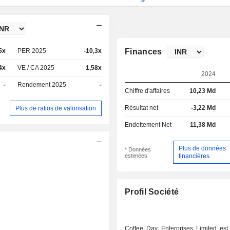
5x
PER 2025
-10,3x
Finances
4x
VE / CA 2025
1,58x
2024
-
Rendement 2025
-
Chiffre d'affaires
10,23 Md
Résultat net
-3,22 Md
Plus de ratios de valorisation
Endettement Net
11,38 Md
Plus de données
* Données
estimées
financières
Profil Société
Coffee Day Enterprises Limited est 