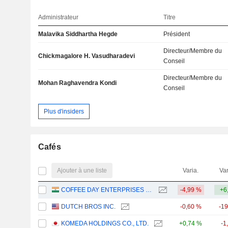
Administrateur
Titre
Malavika Siddhartha Hegde
Président
Directeur/Membre du
Chickmagalore H. Vasudharadevi
Conseil
Directeur/Membre du
Mohan Raghavendra Kondi
Conseil
Plus d'insiders
Cafés
Ajouter à une liste
Varia.
Var
COFFEE DAY ENTERPRISES LIMITED
-4,99 %
+6
DUTCH BROS INC.
-0,60 %
-1
KOMEDA HOLDINGS CO., LTD.
+0,74 %
-1