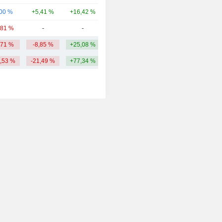
,00 %
+5,41 %
+16,42 %
380 M
,81 %
-
-
159 M
,71 %
-8,85 %
+25,08 %
1,75 Md
6,53 %
-21,49 %
+77,34 %