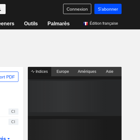
Connexion
S'abonner
eeners
Outils
Palmarès
Édition française
Indices
Europe
Amériques
Asie
ort PDF
CI
CI
vés