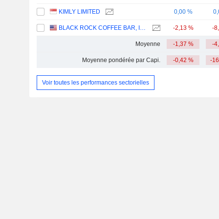
KIMLY LIMITED
0,00 %
0
BLACK ROCK COFFEE BAR, INC.
-2,13 %
-8
Moyenne
-1,37 %
-4
Moyenne pondérée par Capi.
-0,42 %
-1
Voir toutes les performances sectorielles