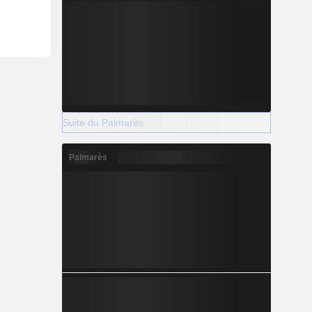
Suite du Palmarès
Palmarès