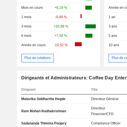
Mois en cours
+6,19 %
Année en c
1 mois
-0,49 %
1 an
3 mois
+20,99 %
3 ans
6 mois
+7,50 %
5 ans
Année en cours
-10,52 %
10 ans
Plus de cotations
Plus de c
Dirigeants et Administrateurs: Coffee Day Enter
Dirigeant
Titre
Malavika Siddhartha Hegde
Directeur Général
Directeur
Ram Mohan Radhakrishnan
Financier/CFO
Sadananda Thimma Poojary
Compliance Officer