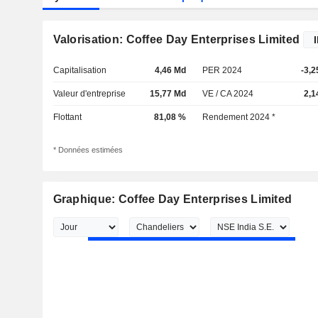
Valorisation: Coffee Day Enterprises Limited
Capitalisation
4,46 Md
PER 2024
-3,2
Valeur d'entreprise
15,77 Md
VE / CA 2024
2,1
Flottant
81,08 %
Rendement 2024 *
* Données estimées
Graphique: Coffee Day Enterprises Limited