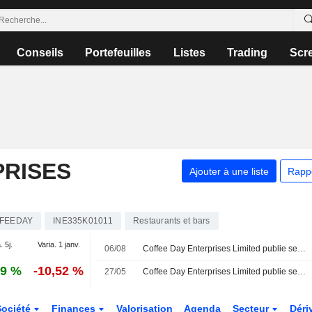
Conseils
Portefeuilles
Listes
Trading
Scr
PRISES
Ajouter à une liste
Rapp
FEEDAY
INE335K01011
Restaurants et bars
. 5j.
Varia. 1 janv.
06/08
Coffee Day Enterprises Limited publie ses résultats pour le premier trimestre clos le 30 juin 2026
19 %
-10,52 %
27/05
Coffee Day Enterprises Limited publie ses résultats annuels pour l'exercice clos le 31 mars 2026
Société
Finances
Valorisation
Agenda
Secteur
Déri