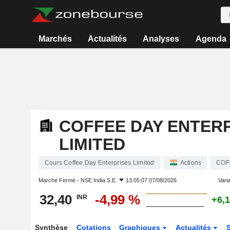
Marchés
Actualités
Analyses
Agenda
COFFEE DAY ENTER
LIMITED
Cours Coffee Day Enterprises Limited
Actions
COF
Marché Fermé -
NSE India S.E.
13:05:07 07/08/2026
Varia
32,40
-4,99 %
INR
+6,
Synthèse
Cotations
Graphiques
Actualités