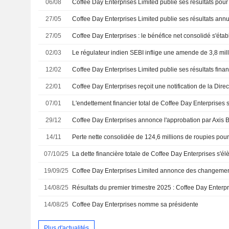
06/08
27/05
27/05
02/03
12/02
22/01
07/01
29/12
14/11
07/10/25
19/09/25
14/08/25
14/08/25
Coffee Day Enterprises nomme sa présidente
Plus d'actualités