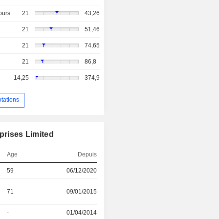
ours
21
43,26
21
51,46
21
74,65
21
86,8
14,25
374,9
otations
prises Limited
Age
Depuis
59
06/12/2020
71
09/01/2015
-
01/04/2014