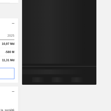
2025
10,97 Md
-580 M
11,31 Md
la société