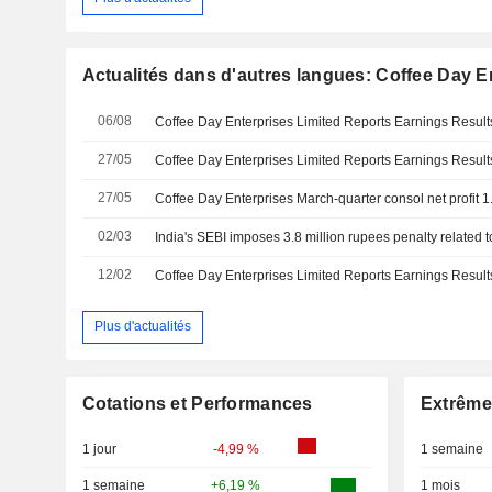
Actualités dans d'autres langues: Coffee Day E
06/08
27/05
27/05
Coffee Day Enterprises March-quarter consol net profit 1
02/03
12/02
Plus d'actualités
Cotations et Performances
Extrême
1 jour
-4,99 %
1 semaine
1 semaine
+6,19 %
1 mois