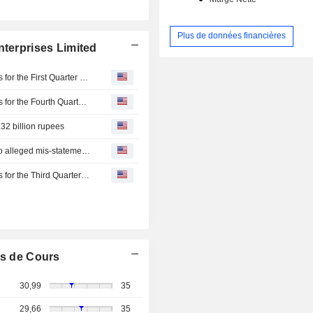
Plus de données financières
nterprises Limited
Coffee Day Enterprises Limited Reports Earnings Results for the First Quarter Ended June 30, 2026
Coffee Day Enterprises Limited Reports Earnings Results for the Fourth Quarter and Full Year Ended March 31, 2026
.32 billion rupees
India's SEBI imposes 3.8 million rupees penalty related to alleged mis-statements in financial statements of Coffee Day Enterprises
Coffee Day Enterprises Limited Reports Earnings Results for the Third Quarter and Nine Months Ended December 31, 2025
s de Cours
30,99
35
29,66
35