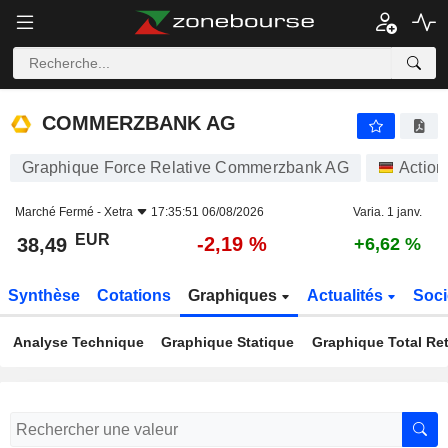
COMMERZBANK AG
38,49
€
-2,19 %
COMMERZBANK AG
Graphique Force Relative Commerzbank AG
Action
Marché Fermé -
Xetra
17:35:51 06/08/2026
Varia. 1 janv.
EUR
-2,19 %
38,49
+6,62 %
Synthèse
Cotations
Graphiques
Actualités
Soci
Analyse Technique
Graphique Statique
Graphique Total Re