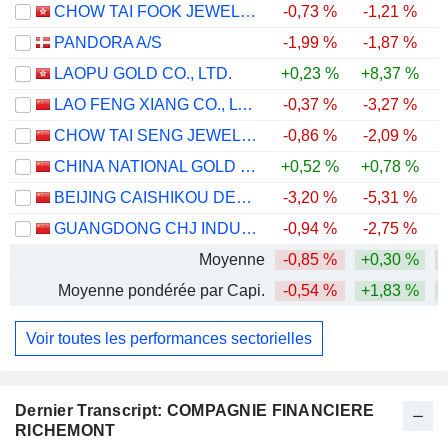
CHOW TAI FOOK JEWELLERY GROUP LIMITED
-0,73 %
-1,21 %
-
PANDORA A/S
-1,99 %
-1,87 %
-
LAOPU GOLD CO., LTD.
+0,23 %
+8,37 %
-
LAO FENG XIANG CO., LTD.
-0,37 %
-3,27 %
-
CHOW TAI SENG JEWELLERY CO., LTD.
-0,86 %
-2,09 %
CHINA NATIONAL GOLD GROUP GOLD JEWELLERY CO.,LTD.
+0,52 %
+0,78 %
BEIJING CAISHIKOU DEPARTMENT STORE CO.,LTD.
-3,20 %
-5,31 %
GUANGDONG CHJ INDUSTRY CO.,LTD.
-0,94 %
-2,75 %
-
Moyenne
-0,85 %
+0,30 %
Moyenne pondérée par Capi.
-0,54 %
+1,83 %
+
Voir toutes les performances sectorielles
Dernier Transcript: COMPAGNIE FINANCIERE
RICHEMONT