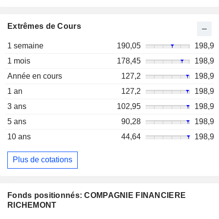
Extrêmes de Cours
1 semaine
190,05
198,9
1 mois
178,45
198,9
Année en cours
127,2
198,9
1 an
127,2
198,9
3 ans
102,95
198,9
5 ans
90,28
198,9
10 ans
44,64
198,9
Plus de cotations
Fonds positionnés: COMPAGNIE FINANCIERE
RICHEMONT