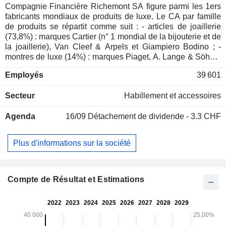
Compagnie Financière Richemont SA figure parmi les 1ers
fabricants mondiaux de produits de luxe. Le CA par famille
de produits se répartit comme suit : - articles de joaillerie
(73,8%) : marques Cartier (n° 1 mondial de la bijouterie et de
la joaillerie), Van Cleef & Arpels et Giampiero Bodino ; -
montres de luxe (14%) : marques Piaget, A. Lange & Söhne,
Jaeger-LeCoultre, Vacheron Constantin, Officine Panerai,
Employés
39 601
IWC Schaffhausen, Baume & Mercier et Roger Dubuis ; -
autres (12,2%) : notamment stylos, articles de maroquinerie
Secteur
Habillement et accessoires
et vêtements sous les marques Montblanc, Chloé, Old
England, Purdey et Alfred Dunhill. La CA par activité se
Agenda
16/09
Détachement de dividende - 3.3 CHF
ventile entre distribution de détail (70,7%), distribution en
gros (23,1%) et distribution en ligne (6,2%). La répartition
géographique du CA est la suivante : Suisse (3,2%), France
Plus d'informations sur la société
(5%), Royaume-Uni (3,8%), Europe (11,5%), Chine (18%),
Japon (9,9%), Asie (14,2%), Etats-Unis (21,7%), Amériques
(3,6%), Moyen-Orient et Afrique (9,1%).
Compte de Résultat et Estimations