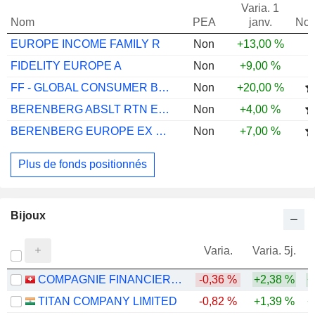
Varia. 1
Nom
PEA
janv.
Not
EUROPE INCOME FAMILY R
Non
+13,00 %
FIDELITY EUROPE A
Non
+9,00 %
FF - GLOBAL CONSUMER BRDS A-DIS-EUR
Non
+20,00 %
BERENBERG ABSLT RTN ERPN EQ I A EUR ACC
Non
+4,00 %
BERENBERG EUROPE EX UK FOCUS F EUR D
Non
+7,00 %
Plus de fonds positionnés
Bijoux
Varia.
Varia. 5j.
COMPAGNIE FINANCIERE RICHEMONT
-0,36 %
+2,38 %
+
TITAN COMPANY LIMITED
-0,82 %
+1,39 %
+