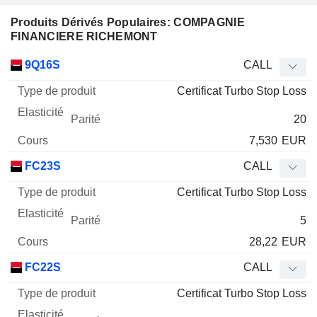
Produits Dérivés Populaires: COMPAGNIE
FINANCIERE RICHEMONT
Type
9Q16S
CALL
de
Certificat Turbo Stop Loss
Mnemo
Type
produit
Elasticité
Parité
Cours
20
7,530
EUR
FC23S
CALL
Certificat Turbo Stop Loss
5
28,22
EUR
FC22S
CALL
Certificat Turbo Stop Loss