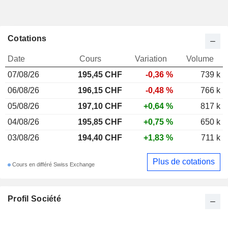
Cotations
Date
Cours
Variation
Volume
07/08/26
195,45 CHF
-0,36 %
739 k
06/08/26
196,15 CHF
-0,48 %
766 k
05/08/26
197,10 CHF
+0,64 %
817 k
04/08/26
195,85 CHF
+0,75 %
650 k
03/08/26
194,40 CHF
+1,83 %
711 k
Plus de cotations
Cours en différé Swiss Exchange
Profil Société