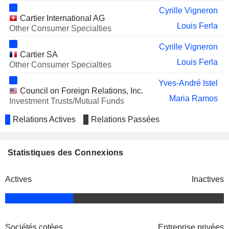
Cyrille Vigneron
Cartier International AG
Louis Ferla
Other Consumer Specialties
Cyrille Vigneron
Cartier SA
Louis Ferla
Other Consumer Specialties
Yves-André Istel
Council on Foreign Relations, Inc.
Maria Ramos
Investment Trusts/Mutual Funds
Jeff Moss
Relations Actives
Relations Passées
Richard Lepeu
Yoox Net-A-Porter
Cédric Charles Marcel Bossert
Statistiques des Connexions
Group SpA
Apparel/Footwear
Retail
Actives
Inactives
Frederick Willem Mostert
New York State Bar
Cédric Charles Marcel Bossert
Association
Miscellaneous
Sociétés cotées
Entreprise privées