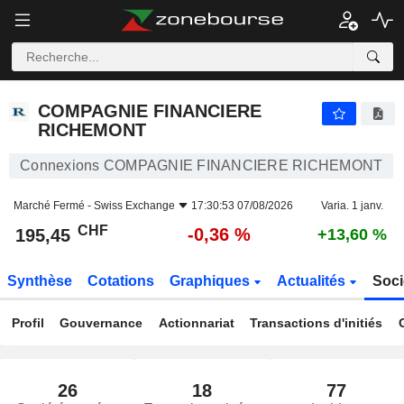
COMPAGNIE FINANCIERE RICHEMONT
195,45
CHF
-0,36 %
COMPAGNIE FINANCIERE
RICHEMONT
Connexions COMPAGNIE FINANCIERE RICHEMONT
Marché Fermé -
Swiss Exchange
17:30:53 07/08/2026
Varia. 1 janv.
CHF
-0,36 %
195,45
+13,60 %
Synthèse
Cotations
Graphiques
Actualités
Soci
Profil
Gouvernance
Actionnariat
Transactions d'initiés
26
18
77