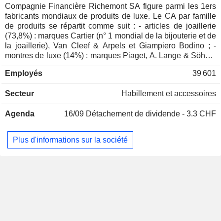
Compagnie Financière Richemont SA figure parmi les 1ers
fabricants mondiaux de produits de luxe. Le CA par famille
de produits se répartit comme suit : - articles de joaillerie
(73,8%) : marques Cartier (n° 1 mondial de la bijouterie et de
la joaillerie), Van Cleef & Arpels et Giampiero Bodino ; -
montres de luxe (14%) : marques Piaget, A. Lange & Söhne,
Jaeger-LeCoultre, Vacheron Constantin, Officine Panerai,
Employés
39 601
IWC Schaffhausen, Baume & Mercier et Roger Dubuis ; -
autres (12,2%) : notamment stylos, articles de maroquinerie
Secteur
Habillement et accessoires
et vêtements sous les marques Montblanc, Chloé, Old
England, Purdey et Alfred Dunhill. La CA par activité se
Agenda
16/09
Détachement de dividende - 3.3 CHF
ventile entre distribution de détail (70,7%), distribution en
gros (23,1%) et distribution en ligne (6,2%). La répartition
géographique du CA est la suivante : Suisse (3,2%), France
Plus d'informations sur la société
(5%), Royaume-Uni (3,8%), Europe (11,5%), Chine (18%),
Japon (9,9%), Asie (14,2%), Etats-Unis (21,7%), Amériques
(3,6%), Moyen-Orient et Afrique (9,1%).