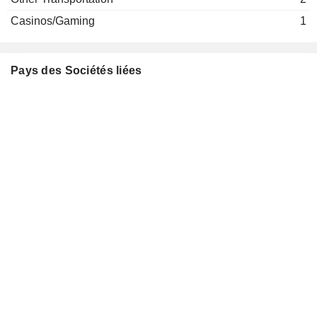
Fondazione Laureus Sport for
Franco Cologni
Good Italia ONLUS
Casinos/Gaming
1
Johann Peter Rupert
Compagnie Financière
Jürgen Erich Schrempp
Pays des Sociétés liées
Rupert SA
Specialty Stores
Ruggero Magnoni
Jean-Paul Aeschimann
Jan Rupert
Bernard Fornas
Fondation de La Haute Horlogerie
Albert Kaufmann
Investment Trusts/Mutual Funds
Georges Kern
Dominique Rochat
Geneva Bar
Cédric Charles Marcel Bossert
Association
Alan Grieve
Richemont Securities SA
Albert Kaufmann