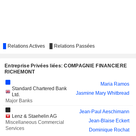
Johann Peter Rupert
Josua Malherbe
Swen Henrik Grundmann
UBER TECHNOLOGIES, INC.
Nikesh Arora
WPP PLC
Jasmine Mary Whitbread
Relations Actives
Relations Passées
SPRING REAL ESTATE
Simon Murray
INVESTMENT TRUST
Entreprise Privées liées: COMPAGNIE FINANCIERE
SIGNIFY N.V.
Abraham Schot
RICHEMONT
CANADA GOOSE HOLDINGS INC.
Gary Saage
Maria Ramos
Standard Chartered Bank
AINNOVATION TECHNOLOGY
Ke Yu Jin
Jasmine Mary Whitbread
Ltd.
GROUP CO., LTD
Major Banks
LUXEXPERIENCE B.V.
Burkhart Grund
Jean-Paul Aeschimann
DEEZER
Lenz & Staehelin AG
Sophie Guieysse
Jean-Blaise Eckert
Miscellaneous Commercial
Services
Dominique Rochat