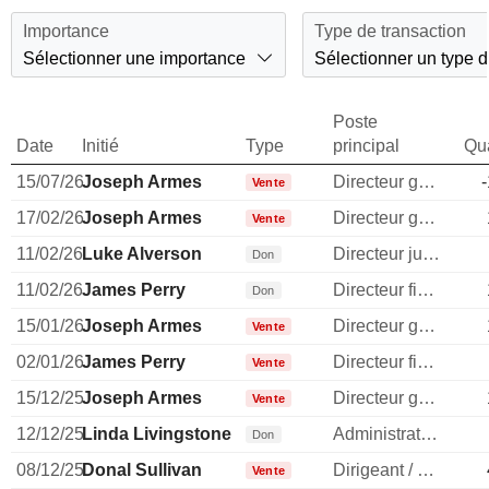
Importance
Type de transaction
Sélectionner une importance
Sélectionner un type d
Poste
Date
Initié
Type
principal
Qua
15/07/26
Joseph Armes
Directeur general
Vente
17/02/26
Joseph Armes
Directeur general
Vente
11/02/26
Luke Alverson
Directeur juridique
Don
11/02/26
James Perry
Directeur financier
Don
15/01/26
Joseph Armes
Directeur general
Vente
02/01/26
James Perry
Directeur financier
Vente
15/12/25
Joseph Armes
Directeur general
Vente
12/12/25
Linda Livingstone
Administrateur
Don
08/12/25
Donal Sullivan
Dirigeant / cadre principal
Vente