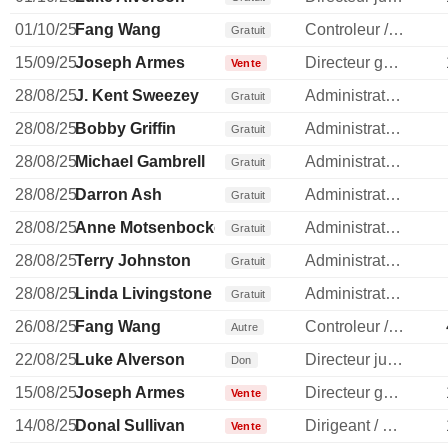
01/10/25
Fang Wang
Controleur / auditeur
Gratuit
15/09/25
Joseph Armes
Directeur general
Vente
28/08/25
J. Kent Sweezey
Administrateur
Gratuit
28/08/25
Bobby Griffin
Administrateur
Gratuit
28/08/25
Michael Gambrell
Administrateur
Gratuit
28/08/25
Darron Ash
Administrateur
Gratuit
28/08/25
Anne Motsenbocker
Administrateur
Gratuit
28/08/25
Terry Johnston
Administrateur
Gratuit
28/08/25
Linda Livingstone
Administrateur
Gratuit
26/08/25
Fang Wang
Controleur / auditeur
Autre
22/08/25
Luke Alverson
Directeur juridique
Don
15/08/25
Joseph Armes
Directeur general
Vente
14/08/25
Donal Sullivan
Dirigeant / cadre principal
Vente