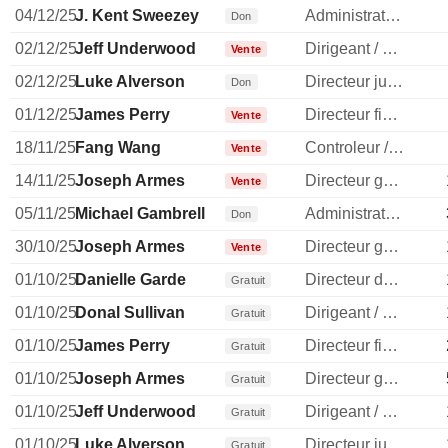
04/12/25
J. Kent Sweezey
Administrateur
Don
02/12/25
Jeff Underwood
Dirigeant / cadre principal
Vente
02/12/25
Luke Alverson
Directeur juridique
Don
01/12/25
James Perry
Directeur financier
Vente
18/11/25
Fang Wang
Controleur / auditeur
Vente
14/11/25
Joseph Armes
Directeur general
Vente
05/11/25
Michael Gambrell
Administrateur
Don
30/10/25
Joseph Armes
Directeur general
Vente
01/10/25
Danielle Garde
Directeur des ressources humaines
Gratuit
01/10/25
Donal Sullivan
Dirigeant / cadre principal
Gratuit
01/10/25
James Perry
Directeur financier
Gratuit
01/10/25
Joseph Armes
Directeur general
Gratuit
01/10/25
Jeff Underwood
Dirigeant / cadre principal
Gratuit
01/10/25
Luke Alverson
Directeur juridique
Gratuit