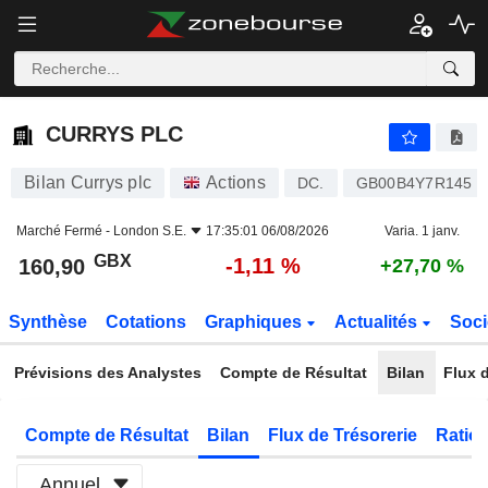
CURRYS PLC
160,90
p
-1,11 %
CURRYS PLC
Bilan Currys plc
Actions
DC.
GB00B4Y7R145
Marché Fermé -
London S.E.
17:35:01 06/08/2026
Varia. 1 janv.
GBX
-1,11 %
160,90
+27,70 %
Synthèse
Cotations
Graphiques
Actualités
Soci
Prévisions des Analystes
Compte de Résultat
Bilan
Flux d
Compte de Résultat
Bilan
Flux de Trésorerie
Ratios
Annuel