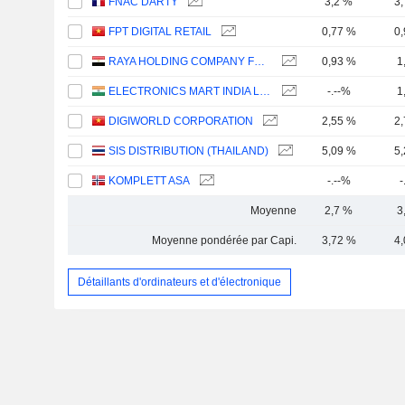
FNAC DARTY
3,2 %
3
FPT DIGITAL RETAIL
0,77 %
0
RAYA HOLDING COMPANY FOR FINANCIAL INVESTMENTS (S.A.E)
0,93 %
1
ELECTRONICS MART INDIA LIMITED
-.--%
1
DIGIWORLD CORPORATION
2,55 %
2
SIS DISTRIBUTION (THAILAND)
5,09 %
5
KOMPLETT ASA
-.--%
-
Moyenne
2,7 %
3
Moyenne pondérée par Capi.
3,72 %
4
Détaillants d'ordinateurs et d'électronique