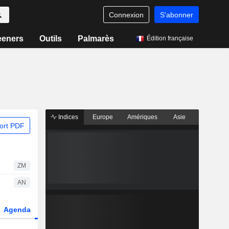
Connexion
S'abonner
eeners
Outils
Palmarès
Édition française
Indices
Europe
Amériques
Asie
ort PDF
ZM
AN
Agenda
Secteur
Dérivés
Fonds et ETFs