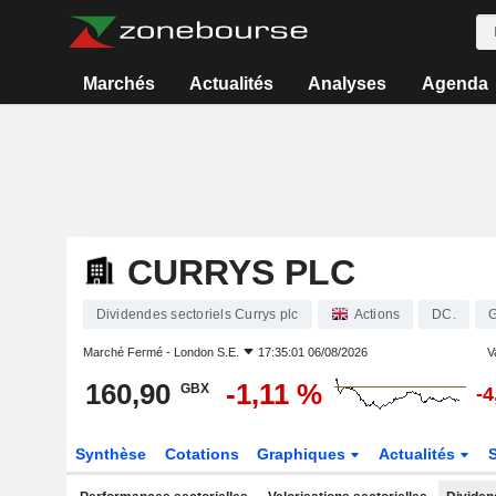
Marchés
Actualités
Analyses
Agenda
CURRYS PLC
Dividendes sectoriels Currys plc
Actions
DC.
Marché Fermé -
London S.E.
17:35:01 06/08/2026
V
160,90
-1,11 %
GBX
-4
Synthèse
Cotations
Graphiques
Actualités