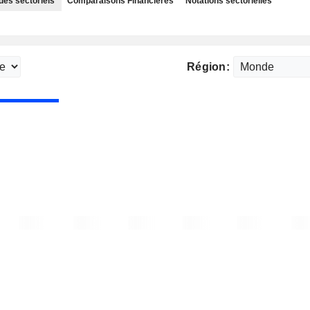
des sectoriels
Comparaisons Financières
Notations sectorielles
Région: