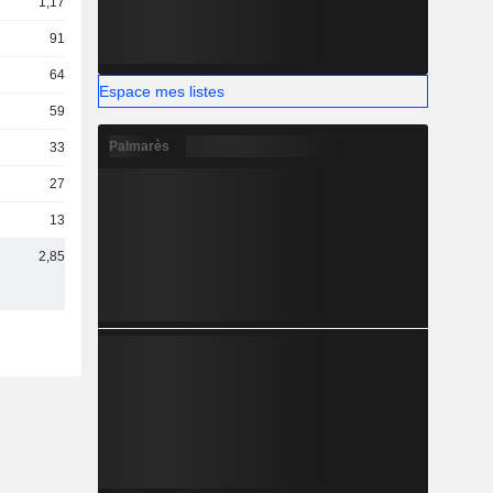
1,17 Md
919 M
644 M
Espace mes listes
597 M
Palmarès
330 M
273 M
134 M
2,85 Md