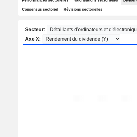
Performances sectorielles
Valorisations sectorielles
Dividen
Consensus sectoriel
Révisions sectorielles
Secteur:
Axe X: