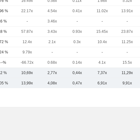
,76 %
16.49x
0.58x
0.11x
1.66x
5.32x
,96 %
22.17x
4.54x
0.41x
11.02x
13.91x
,6 %
-
3.46x
-
-
-
,8 %
57.87x
3.43x
0.93x
15.45x
23.87x
,72 %
12.4x
2.1x
0.3x
10.4x
11.25x
,24 %
9.79x
-
-
-
-
.--%
-66.72x
0.68x
0.14x
4.1x
15.5x
,2 %
10,69x
2,77x
0,44x
7,37x
11,29x
,05 %
13,99x
4,08x
0,47x
6,91x
9,91x