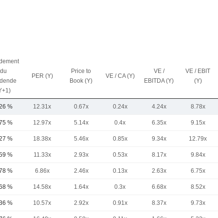
dement
du
Price to
VE /
VE / EBIT
PER (Y)
VE / CA (Y)
idende
Book (Y)
EBITDA (Y)
(Y)
Y+1)
,26 %
12.31x
0.67x
0.24x
4.24x
8.78x
,75 %
12.97x
5.14x
0.4x
6.35x
9.15x
,27 %
18.38x
5.46x
0.85x
9.34x
12.79x
,59 %
11.33x
2.93x
0.53x
8.17x
9.84x
,78 %
6.86x
2.46x
0.13x
2.63x
6.75x
,68 %
14.58x
1.64x
0.3x
6.68x
8.52x
,36 %
10.57x
2.92x
0.91x
8.37x
9.73x