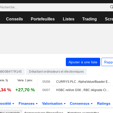
Conseils
Portefeuilles
Listes
Trading
Scr
Ajouter à une liste
Rapp
GB00B4Y7R145
Détaillant ordinateurs et électroniques
aria. 5j.
Varia. 1 janv.
05/08
CURRYS PLC : AlphaValue/Baader Europe passe de vendre à acheter sur le titre
,34 %
+27,70 %
06/07
HSBC relève GSK ; RBC dégrade Close Brothers
Société
Finances
Valorisation
Consensus
Ratings