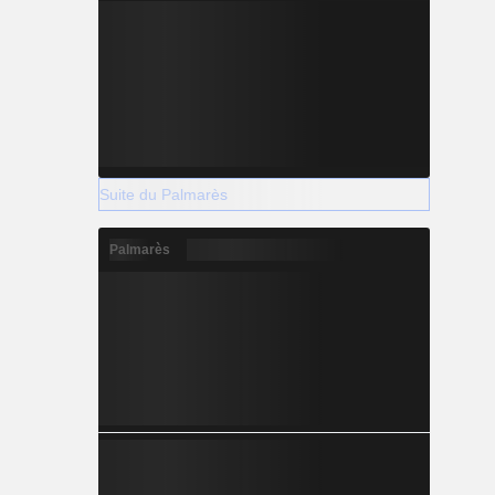
Suite du Palmarès
Palmarès