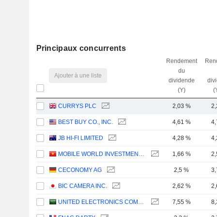
Principaux concurrents
Rendement
Ren
du
Ajouter à une liste
dividende
div
(Y)
(
CURRYS PLC
2,03 %
2
BEST BUY CO., INC.
4,61 %
4
JB HI-FI LIMITED
4,28 %
4
MOBILE WORLD INVESTMENT CORPORATION
1,66 %
2
CECONOMY AG
2,5 %
3
BIC CAMERA INC.
2,62 %
2
UNITED ELECTRONICS COMPANY
7,55 %
8