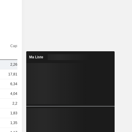
Capi.($)
Ma Liste
2,26 Md
17,81 Md
6,34 Md
4,04 Md
2,2 Md
1,83 Md
1,35 Md