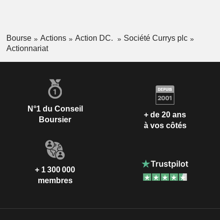
Limited, DSG International Holdings Limited, et d’autres.
Bourse
Actions
Action DC.
Société Currys plc
Actionnariat
N°1 du Conseil
+ de 20 ans
Boursier
à vos côtés
+ 1 300 000
membres