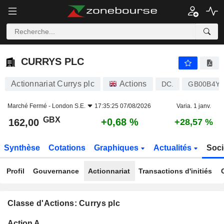
CURRYS PLC
162,00
p
+0,68 %
CURRYS PLC
Actionnariat Currys plc
Actions
DC.
GB00B4Y7
Marché Fermé -
London S.E.
17:35:25 07/08/2026
Varia. 1 janv.
GBX
+0,68 %
162,00
+28,57 %
Synthèse
Cotations
Graphiques
Actualités
Soci
Profil
Gouvernance
Actionnariat
Transactions d'initiés
Classe d'Actions: Currys plc
Flottant
Action A