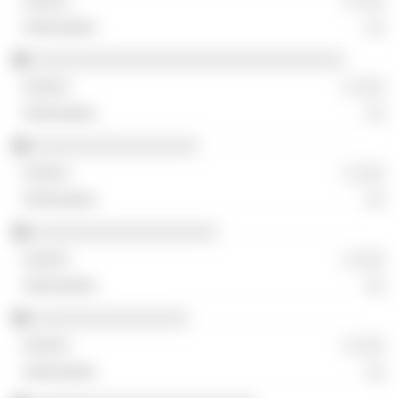
░ ░░░
░░
░░░░░░░░░░░░░░░░░░░░░░░░░░░░░░░░
░ ░░░
░░
░░░░░░░░░░░░░░░░░
░ ░░░
░░
░░░░░░░░░░░░░░░░░░░
░ ░░░
░░
░░░░░░░░░░░░░░░░
░ ░░░
░░