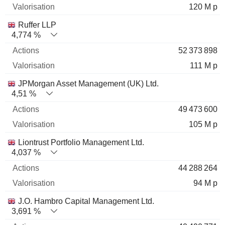
120 M p
Ruffer LLP
4,774 %
52 373 898
111 M p
JPMorgan Asset Management (UK) Ltd.
4,51 %
49 473 600
105 M p
Liontrust Portfolio Management Ltd.
4,037 %
44 288 264
94 M p
J.O. Hambro Capital Management Ltd.
3,691 %