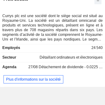
Norvège
0,02 %
Liechtenstein
0,02 %
Autriche
0,02 %
Currys plc est une société dont le siège social est situé au
Royaume-Uni. La société est un détaillant omnicanal de
produits et services technologiques, présent en ligne et à
travers plus de 708 magasins répartis dans six pays. Les
segments d’activité de la société comprennent le Royaume-
Uni et l’Irlande, ainsi que les pays nordiques. Le segment
Royaume-Uni et Irlande regroupe les activités de Currys,
Employés
24 540
d’iD Mobile et les activités interentreprises (B2B). Le
segment Pays nordiques exploite à la fois des magasins
Secteur
Détaillant ordinateurs et électroniques
franchisés et des magasins en propre en Norvège, en
Suède, en Finlande et au Danemark, ainsi que d’autres
Agenda
27/08
Détachement de dividende - 0.0225 GBX
activités franchisées en Islande, au Groenland et aux Îles
Féroé. Dans les pays nordiques, la société opère sous la
marque Elkjop. Ses activités comprennent des centres de
Plus d'informations sur la société
réparation à Newark, au Royaume-Uni, un bureau
d’approvisionnement à Hong Kong et un vaste réseau de
distribution pour la livraison en magasin et à domicile. Ses
filiales comprennent Connected World Services
Distributions Limited, Carphone Warehouse Europe Limited,
CPW Technology Services Limited, Currys Retail Group