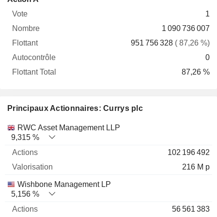
Vote
Nombre
Flottant
Autocontrôle
Total
1
1 090 736 007
951 756 328
( 87,26 %)
0
87,26 %
Principaux Actionnaires: Currys plc
Nom
Actions
%
Valorisation
RWC Asset Management LLP
9,315 %
102 196 492
216 M p
Wishbone Management LP
5,156 %
56 561 383