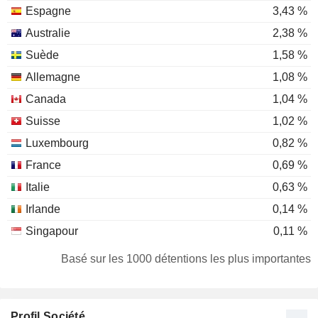
Espagne
3,43 %
Australie
2,38 %
Suède
1,58 %
Allemagne
1,08 %
Canada
1,04 %
Suisse
1,02 %
Luxembourg
0,82 %
France
0,69 %
Italie
0,63 %
Irlande
0,14 %
Singapour
0,11 %
Finlande
0,1 %
Basé sur les 1000 détentions les plus importantes
Hong Kong
0,05 %
Personnes physiques
0,05 %
Profil Société