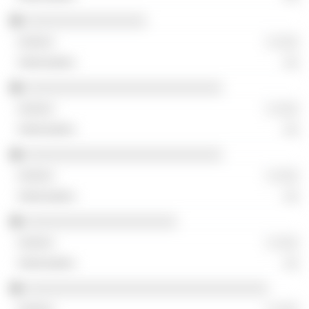
░░░░░░░░░░░░░░░░
░ ░░░
░░
░░░░░░░░░░░░░░░░░░░░░░░░░░
░ ░░░
░░
░░░░░░░░░░░░░░░░░░░░░░░░░░
░ ░░░
░░
░░░░░░░░░░░░░░░░░░░░
░ ░░░
░░
░░░░░░░░░░░░░░░░░░░░░░░░░░░░░░░░