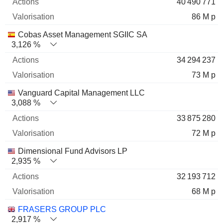
40 490 771
86 M p
Cobas Asset Management SGIIC SA
3,126 %
34 294 237
73 M p
Vanguard Capital Management LLC
3,088 %
33 875 280
72 M p
Dimensional Fund Advisors LP
2,935 %
32 193 712
68 M p
FRASERS GROUP PLC
2,917 %